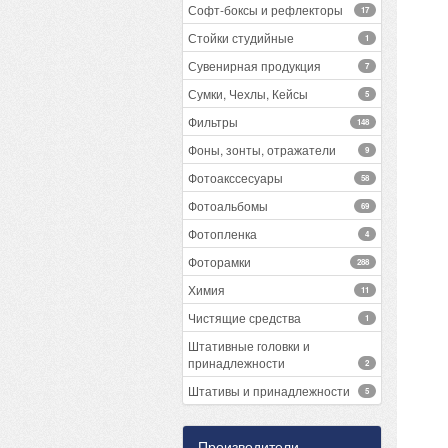
Софт-боксы и рефлекторы
17
Стойки студийные
1
Сувенирная продукция
7
Сумки, Чехлы, Кейсы
5
Фильтры
148
Фоны, зонты, отражатели
9
Фотоакссесуары
58
Фотоальбомы
69
Фотопленка
4
Фоторамки
288
Химия
11
Чистящие средства
1
Штативные головки и
принадлежности
2
Штативы и принадлежности
5
Производители