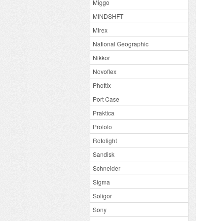
Miggo
MINDSHFT
Mirex
National Geographic
Nikkor
Novoflex
Phottix
Port Case
Praktica
Profoto
Rotolight
Sandisk
Schneider
Sigma
Soligor
Sony