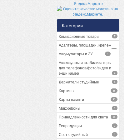
Категории
Комиссионные товары
7
Адаптеры, площадки, крепёж
13
Аккумуляторы и ЗУ
1
Аксессуары и стабилизаторы
для телефонов/фото/видео и
экшн камер
4
Держатели студийные
4
Картины
36
Карты памяти
13
Микрофоны
1
Принадлежности для света
34
Репродукции
7
Свет студийный
1