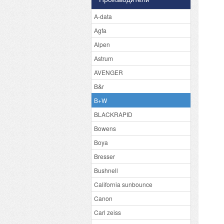
A-data
Agfa
Alpen
Astrum
AVENGER
B&r
B+W
BLACKRAPID
Bowens
Boya
Bresser
Bushnell
California sunbounce
Canon
Carl zeiss