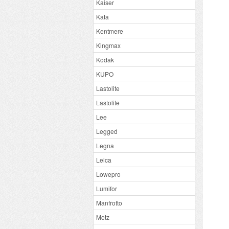
Kaiser
Kata
Kentmere
Kingmax
Kodak
KUPO
Lastolite
Lastolite
Lee
Legged
Legna
Leica
Lowepro
Lumifor
Manfrotto
Metz