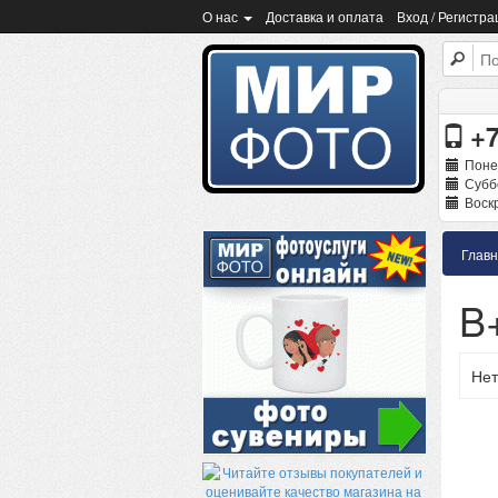
О нас
Доставка и оплата
Вход / Регистра
+7
Поне
Суббо
Воскр
Глав
B
Нет