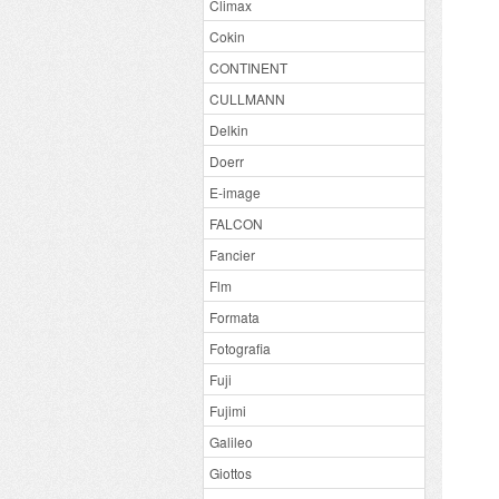
Climax
Cokin
CONTINENT
CULLMANN
Delkin
Doerr
E-image
FALCON
Fancier
Flm
Formata
Fotografia
Fuji
Fujimi
Galileo
Giottos