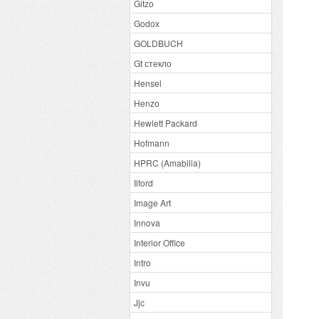
Gitzo
Godox
GOLDBUCH
Gt стекло
Hensel
Henzo
Hewlett Packard
Hofmann
HPRC (Amabilia)
Ilford
Image Art
Innova
Interior Office
Intro
Invu
Jjc