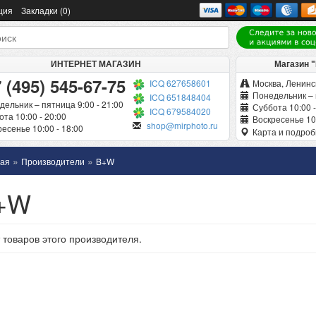
ция
Закладки (0)
ИНТЕРНЕТ МАГАЗИН
Магазин 
 (495) 545-67-75
ICQ 627658601
Москва, Ленинск
Понедельник – 
ICQ 651848404
дельник – пятница 9:00 - 21:00
Суббота 10:00 -
ICQ 679584020
та 10:00 - 20:00
Воскресенье 10:
shop@mirphoto.ru
есенье 10:00 - 18:00
Карта и подро
»
»
ная
Производители
B+W
+W
 товаров этого производителя.