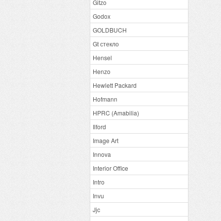
Gitzo
Godox
GOLDBUCH
Gt стекло
Hensel
Henzo
Hewlett Packard
Hofmann
HPRC (Amabilia)
Ilford
Image Art
Innova
Interior Office
Intro
Invu
Jjc