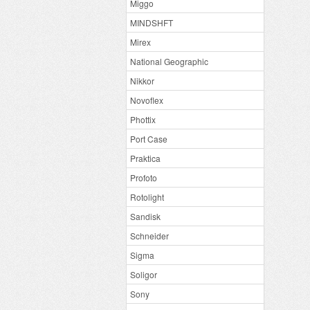
Miggo
MINDSHFT
Mirex
National Geographic
Nikkor
Novoflex
Phottix
Port Case
Praktica
Profoto
Rotolight
Sandisk
Schneider
Sigma
Soligor
Sony