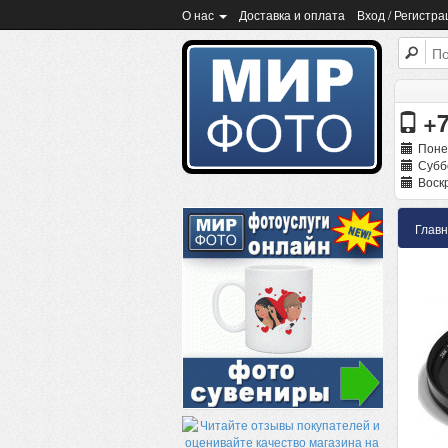
О нас
Доставка и оплата
Вход / Регистра
+7
Поне
Суббо
Воскр
Глав