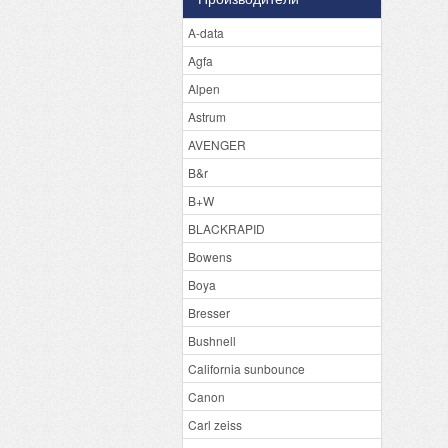
A-data
Agfa
Alpen
Astrum
AVENGER
B&r
B+W
BLACKRAPID
Bowens
Boya
Bresser
Bushnell
California sunbounce
Canon
Carl zeiss