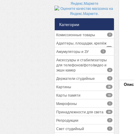
Категории
Комиссионные товары
7
Адаптеры, площадки, крепёж
13
Аккумуляторы и ЗУ
1
Аксессуары и стабилизаторы
для телефонов/фото/видео и
экшн камер
4
Держатели студийные
4
Опис
Картины
36
Карты памяти
13
Микрофоны
1
Принадлежности для света
34
Репродукции
7
Свет студийный
1