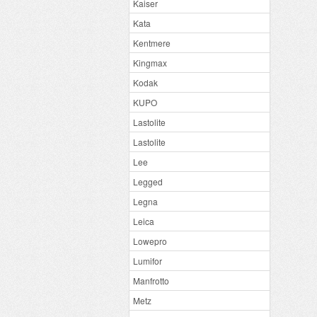
Kaiser
Kata
Kentmere
Kingmax
Kodak
KUPO
Lastolite
Lastolite
Lee
Legged
Legna
Leica
Lowepro
Lumifor
Manfrotto
Metz