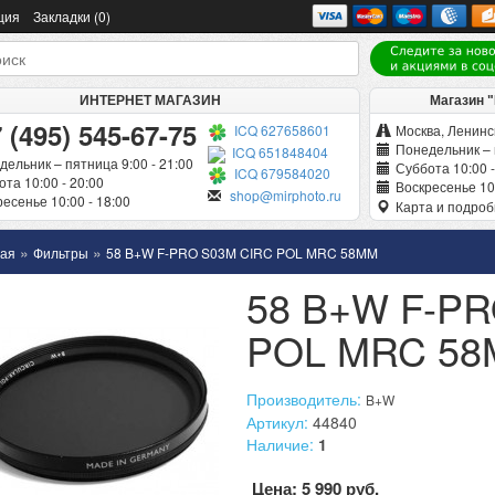
ция
Закладки (0)
ИНТЕРНЕТ МАГАЗИН
Магазин 
 (495) 545-67-75
ICQ 627658601
Москва, Ленинск
Понедельник – 
ICQ 651848404
дельник – пятница 9:00 - 21:00
Суббота 10:00 -
ICQ 679584020
та 10:00 - 20:00
Воскресенье 10:
shop@mirphoto.ru
есенье 10:00 - 18:00
Карта и подро
»
»
ная
Фильтры
58 B+W F-PRO S03M CIRC POL MRC 58MM
58 B+W F-PR
POL MRC 5
Производитель:
B+W
Артикул:
44840
Наличие:
1
Цена: 5 990 руб.