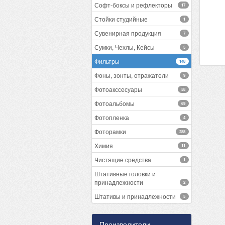
Софт-боксы и рефлекторы
17
Стойки студийные
1
Сувенирная продукция
7
Сумки, Чехлы, Кейсы
5
Фильтры
148
Фоны, зонты, отражатели
9
Фотоакссесуары
58
Фотоальбомы
69
Фотопленка
4
Фоторамки
288
Химия
11
Чистящие средства
1
Штативные головки и
принадлежности
2
Штативы и принадлежности
5
Производители