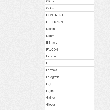
Climax
Cokin
CONTINENT
CULLMANN
Delkin
Doerr
E-image
FALCON
Fancier
Flm
Formata
Fotografia
Fuji
Fujimi
Galileo
Giottos