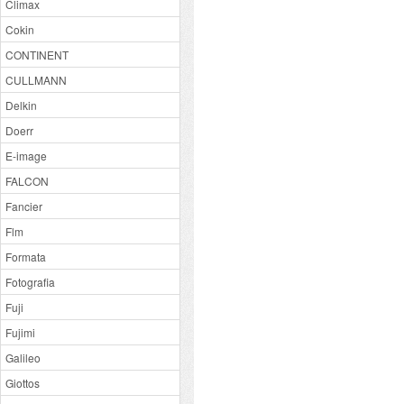
Climax
Cokin
CONTINENT
CULLMANN
Delkin
Doerr
E-image
FALCON
Fancier
Flm
Formata
Fotografia
Fuji
Fujimi
Galileo
Giottos