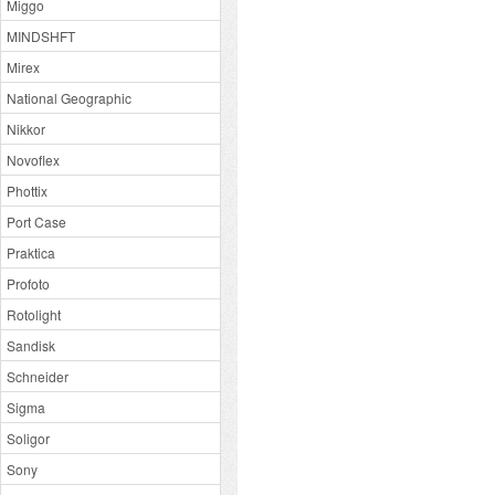
Miggo
MINDSHFT
Mirex
National Geographic
Nikkor
Novoflex
Phottix
Port Case
Praktica
Profoto
Rotolight
Sandisk
Schneider
Sigma
Soligor
Sony