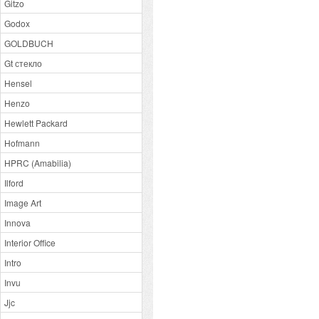
Gitzo
Godox
GOLDBUCH
Gt стекло
Hensel
Henzo
Hewlett Packard
Hofmann
HPRC (Amabilia)
Ilford
Image Art
Innova
Interior Office
Intro
Invu
Jjc