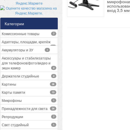
микрофонам
использова
вход 3,5 мм
Категории
Комиссионные товары
7
Адаптеры, площадки, крепёж
13
Аккумуляторы и ЗУ
1
Аксессуары и стабилизаторы
для телефонов/фото/видео и
экшн камер
4
Держатели студийные
4
Картины
36
Карты памяти
13
Микрофоны
1
Принадлежности для света
34
Репродукции
7
Свет студийный
1