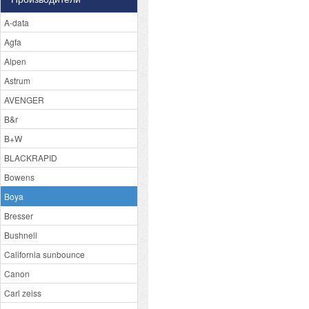
A-data
Agfa
Alpen
Astrum
AVENGER
B&r
B+W
BLACKRAPID
Bowens
Boya
Bresser
Bushnell
California sunbounce
Canon
Carl zeiss