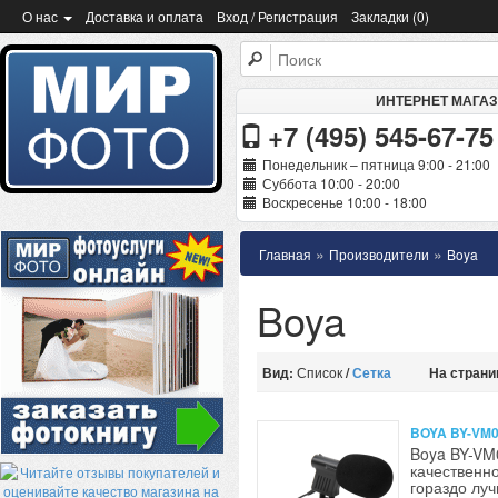
О нас
Доставка и оплата
Вход / Регистрация
Закладки (0)
ИНТЕРНЕТ МАГА
+7 (495) 545-67-75
Понедельник – пятница 9:00 - 21:00
Суббота 10:00 - 20:00
Воскресенье 10:00 - 18:00
»
»
Главная
Производители
Boya
Boya
Вид:
Список
/
Сетка
На страни
BOYA BY-V
Boya BY-VM
качественн
гораздо луч