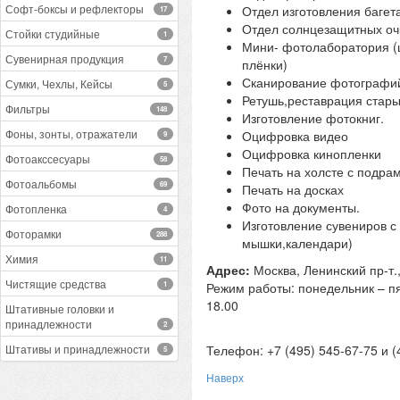
Софт-боксы и рефлекторы
Отдел изготовления багета
17
Отдел солнцезащитных очк
Стойки студийные
1
Мини- фотолаборатория (
Сувенирная продукция
7
плёнки)
Сканирование фотографий
Сумки, Чехлы, Кейсы
5
Ретушь,реставрация стар
Фильтры
148
Изготовление фотокниг.
Фоны, зонты, отражатели
Оцифровка видео
9
Оцифровка кинопленки
Фотоакссесуары
58
Печать на холсте с подра
Фотоальбомы
69
Печать на досках
Фото на документы.
Фотопленка
4
Изготовление сувениров с
Фоторамки
288
мышки,календари)
Химия
11
Адрес:
Москва, Ленинский пр-т.,
Чистящие средства
1
Режим работы: понедельник – пят
18.00
Штативные головки и
принадлежности
2
Штативы и принадлежности
Телефон:
+7 (495) 545-67-75 и 
5
Наверх