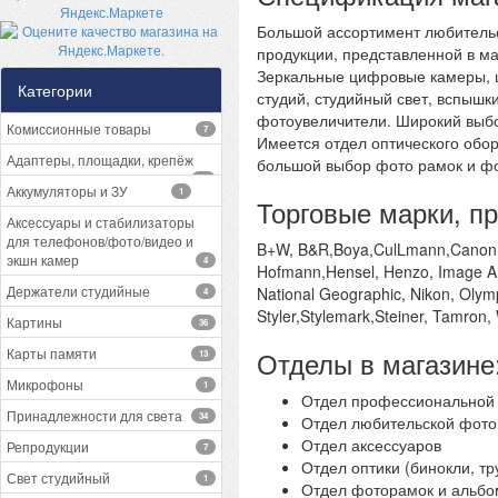
Большой ассортимент любительс
продукции, представленной в м
Зеркальные цифровые камеры, 
Категории
студий, студийный свет, вспыш
фотоувеличители. Широкий выбо
Комиссионные товары
7
Имеется отдел оптического обор
Адаптеры, площадки, крепёж
большой выбор фото рамок и фо
13
Аккумуляторы и ЗУ
1
Торговые марки, п
Аксессуары и стабилизаторы
для телефонов/фото/видео и
B+W, B&R,Boya,CulLmann,Canon, Ca
экшн камер
4
Hofmann,Hensel, Henzo, Image Art, 
Держатели студийные
National Geographic, Nikon, Olymp
4
Styler,Stylemark,Steiner, Tamron,
Картины
36
Карты памяти
Отделы в магазине
13
Микрофоны
1
Отдел профессиональной
Принадлежности для света
34
Отдел любительской фото
Отдел аксессуаров
Репродукции
7
Отдел оптики (бинокли, тр
Свет студийный
1
Отдел фоторамок и альбо