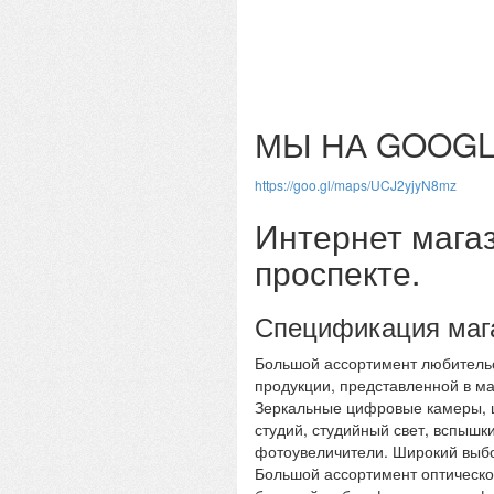
МЫ НА GOOGL
https://goo.gl/maps/UCJ2yjyN8mz
Интернет мага
проспекте.
Спецификация маг
Большой ассортимент любительс
продукции, представленной в м
Зеркальные цифровые камеры, 
студий, студийный свет, вспыш
фотоувеличители. Широкий выбо
Большой ассортимент оптическог