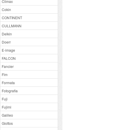
Climax
Cokin
CONTINENT
CULLMANN
Delkin
Doerr
E-image
FALCON
Fancier
Flm
Formata
Fotografia
Fuji
Fujimi
Galileo
Giottos