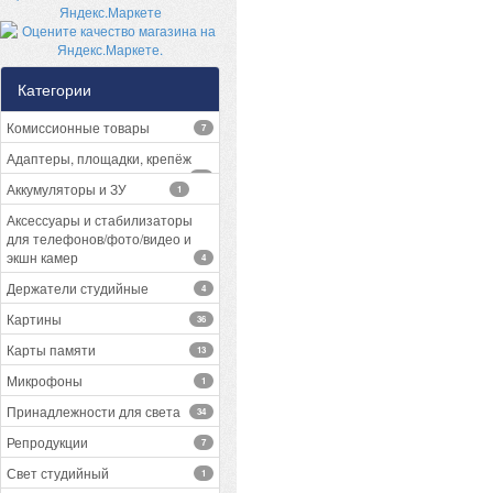
Категории
Комиссионные товары
7
Адаптеры, площадки, крепёж
13
Аккумуляторы и ЗУ
1
Аксессуары и стабилизаторы
для телефонов/фото/видео и
экшн камер
4
Держатели студийные
4
Картины
36
Карты памяти
13
Микрофоны
1
Принадлежности для света
34
Репродукции
7
Свет студийный
1