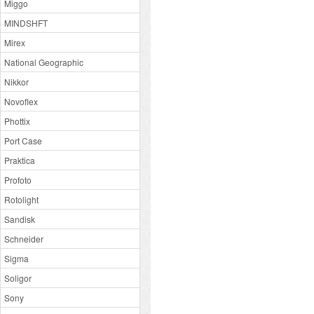
Miggo
MINDSHFT
Mirex
National Geographic
Nikkor
Novoflex
Phottix
Port Case
Praktica
Profoto
Rotolight
Sandisk
Schneider
Sigma
Soligor
Sony