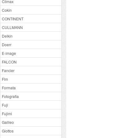
Climax
Cokin
CONTINENT
CULLMANN
Delkin
Doerr
E-image
FALCON
Fancier
Flm
Formata
Fotografia
Fuji
Fujimi
Galileo
Giottos