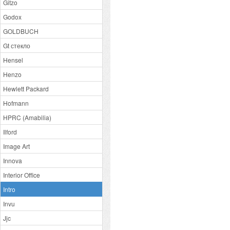
Gitzo
Godox
GOLDBUCH
Gt стекло
Hensel
Henzo
Hewlett Packard
Hofmann
HPRC (Amabilia)
Ilford
Image Art
Innova
Interior Office
Intro
Invu
Jjc