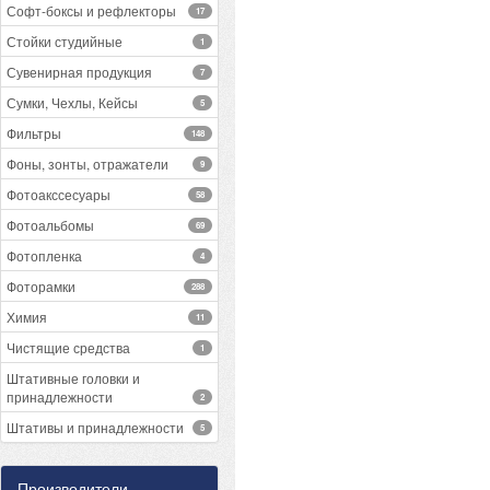
Софт-боксы и рефлекторы
17
Стойки студийные
1
Сувенирная продукция
7
Сумки, Чехлы, Кейсы
5
Фильтры
148
Фоны, зонты, отражатели
9
Фотоакссесуары
58
Фотоальбомы
69
Фотопленка
4
Фоторамки
288
Химия
11
Чистящие средства
1
Штативные головки и
принадлежности
2
Штативы и принадлежности
5
Производители