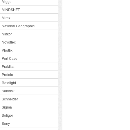
Miggo
MINDSHFT
Mirex
National Geographic
Nikkor
Novoflex
Phottix
Port Case
Praktica
Profoto
Rotolight
Sandisk
Schneider
Sigma
Soligor
Sony