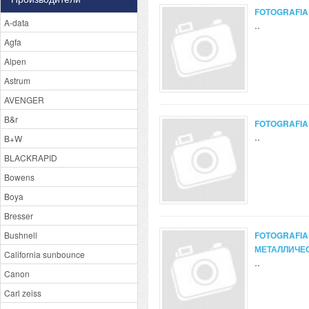
FOTOGRAFIA
A-data
..
Agfa
Alpen
Astrum
AVENGER
B&r
FOTOGRAFIA
..
B+W
BLACKRAPID
Bowens
Boya
Bresser
Bushnell
FOTOGRAFIA
МЕТАЛЛИЧЕ
California sunbounce
..
Canon
Carl zeiss