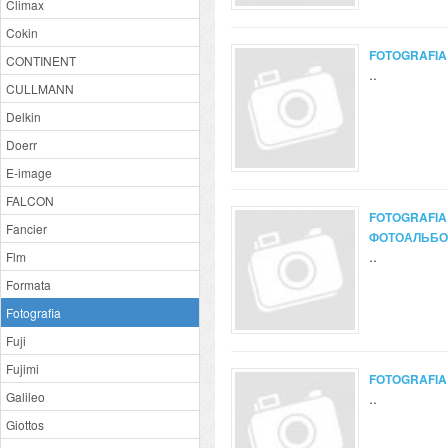
Climax
Cokin
FOTOGRAFIA
CONTINENT
..
CULLMANN
Delkin
Doerr
E-image
FALCON
FOTOGRAFIA
Fancier
ФОТОАЛЬБ
..
Flm
Formata
Fotografia
Fuji
Fujimi
FOTOGRAFIA
Galileo
..
Giottos