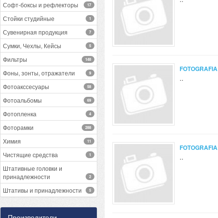
Софт-боксы и рефлекторы
17
Стойки студийные
1
Сувенирная продукция
7
Сумки, Чехлы, Кейсы
5
Фильтры
148
FOTOGRAFIA
Фоны, зонты, отражатели
9
..
Фотоакссесуары
58
Фотоальбомы
69
Фотопленка
4
Фоторамки
288
Химия
11
FOTOGRAFIA
Чистящие средства
1
..
Штативные головки и
принадлежности
2
Штативы и принадлежности
5
Производители