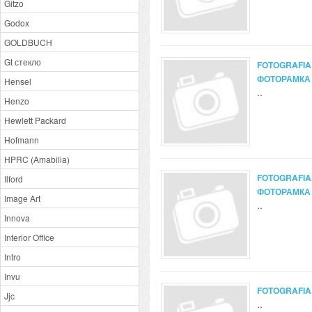
Gitzo
Godox
GOLDBUCH
Gt стекло
FOTOGRAFIA
ФОТОРАМКА
Hensel
..
Henzo
Hewlett Packard
Hofmann
HPRC (Amabilia)
FOTOGRAFIA
Ilford
ФОТОРАМКА
Image Art
..
Innova
Interior Office
Intro
Invu
FOTOGRAFIA
Jjc
..