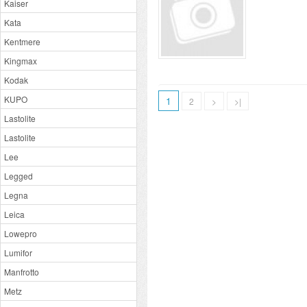
Kaiser
Kata
Kentmere
Kingmax
Kodak
KUPO
1
2
>
>|
Lastolite
Lastolite
Lee
Legged
Legna
Leica
Lowepro
Lumifor
Manfrotto
Metz