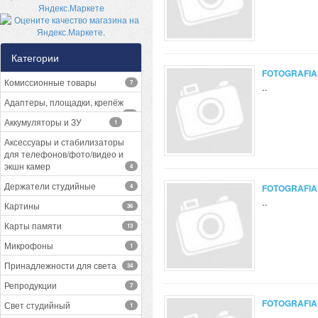
Категории
FOTOGRAFIA
Комиссионные товары
7
..
Адаптеры, площадки, крепёж
13
Аккумуляторы и ЗУ
1
Аксессуары и стабилизаторы
для телефонов/фото/видео и
экшн камер
4
Держатели студийные
4
FOTOGRAFIA
..
Картины
36
Карты памяти
13
Микрофоны
1
Принадлежности для света
34
Репродукции
7
FOTOGRAFIA
Свет студийный
1
..