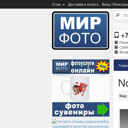
О нас
Доставка и оплата
Вход / Регистра
+7
Поне
Суббо
Воскр
Глав
No
Вид: