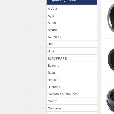
A-data
Agfa
Alpen
Astrum
AVENGER
B&r
B+W
BLACKRAPID
Bowens
Boya
Bresser
Bushnell
California sunbounce
Canon
Carl zeiss