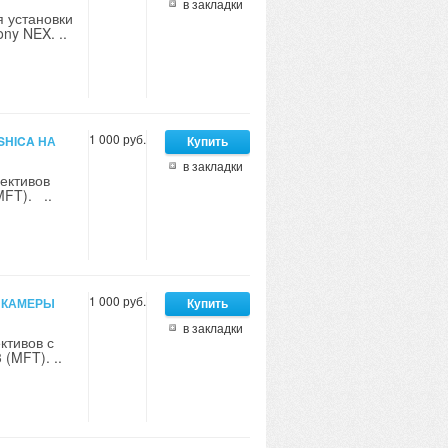
в закладки
 установки
y NEX. ..
1 000 руб.
SHICA НА
в закладки
ективов
MFT). ..
1 000 руб.
А КАМЕРЫ
в закладки
ктивов с
(MFT). ..