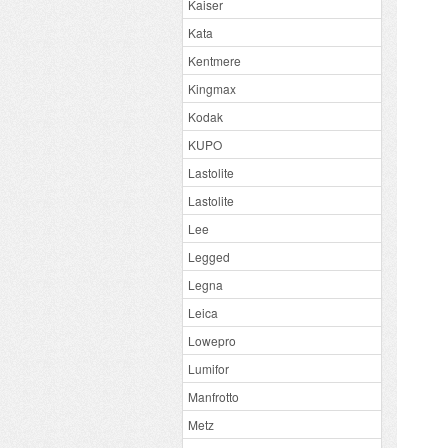
Kaiser
Kata
Kentmere
Kingmax
Kodak
KUPO
Lastolite
Lastolite
Lee
Legged
Legna
Leica
Lowepro
Lumifor
Manfrotto
Metz