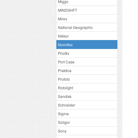
Miggo
MINDSHFT
Mirex
National Geographic
Nikkor
Novoflex
Phottix
Port Case
Praktica
Profoto
Rotolight
Sandisk
Schneider
Sigma
Soligor
Sony