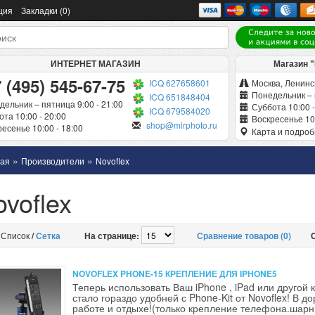
ция
Закладки (0)
ИНТЕРНЕТ МАГАЗИН
Магазин 
 (495) 545-67-75
ICQ 627658601
Москва, Ленинск
Понедельник – 
ICQ 651848404
дельник – пятница 9:00 - 21:00
Суббота 10:00 -
ICQ 679584020
та 10:00 - 20:00
Воскресенье 10:
shop@mirphoto.ru
есенье 10:00 - 18:00
Карта и подро
»
»
ная
Производители
Novoflex
voflex
Список
/
Сетка
На странице:
Сравнение товаров (0)
NOVOFLEX PHONE-15 КРЕПЛЕНИЕ ДЛЯ IPHONE5
Теперь использовать Ваш iPhone , iPad или другой 
стало гораздо удобней с Phone-Kit от Novoflex! В до
работе и отдыхе!(только крепление телефона.шар