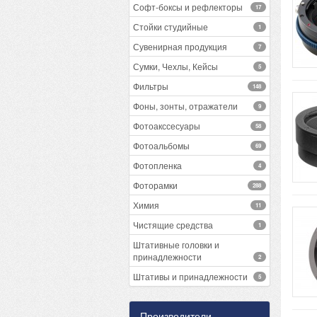
Софт-боксы и рефлекторы
17
Стойки студийные
1
Сувенирная продукция
7
Сумки, Чехлы, Кейсы
5
Фильтры
148
Фоны, зонты, отражатели
9
Фотоакссесуары
58
Фотоальбомы
69
Фотопленка
4
Фоторамки
288
Химия
11
Чистящие средства
1
Штативные головки и
принадлежности
2
Штативы и принадлежности
5
Производители