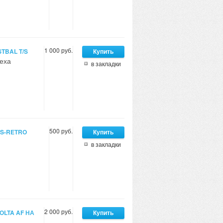
1 000 руб.
TBAL T/S
меха
в закладки
500 руб.
S-RETRO
в закладки
2 000 руб.
OLTA AF НА