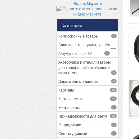
Категории
Комиссионные товары
7
Адаптеры, площадки, крепёж
13
Аккумуляторы и ЗУ
1
Аксессуары и стабилизаторы
для телефонов/фото/видео и
экшн камер
4
Держатели студийные
4
Картины
36
Карты памяти
13
Микрофоны
1
Принадлежности для света
34
Репродукции
7
Свет студийный
1