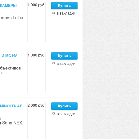
1 000 руб.
А КАМЕРЫ
в закладки
тивов Leica
1 000 руб.
 И MC НА
в закладки
бъективов
. ..
2 000 руб.
MINOLTA AF
в закладки
й
ы Sony NEX.