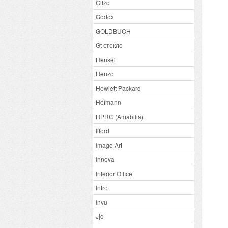
Gitzo
Godox
GOLDBUCH
Gt стекло
Hensel
Henzo
Hewlett Packard
Hofmann
HPRC (Amabilia)
Ilford
Image Art
Innova
Interior Office
Intro
Invu
Jjc