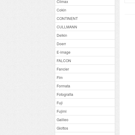
Climax
Cokin
CONTINENT
CULLMANN
Delkin
Doerr
E-image
FALCON
Fancier
Flm
Formata
Fotografia
Fuji
Fujimi
Galileo
Giottos