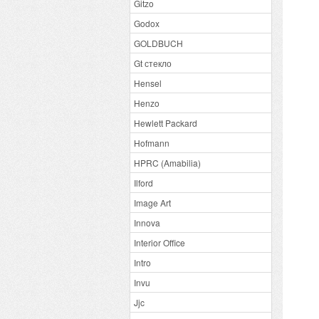
Gitzo
Godox
GOLDBUCH
Gt стекло
Hensel
Henzo
Hewlett Packard
Hofmann
HPRC (Amabilia)
Ilford
Image Art
Innova
Interior Office
Intro
Invu
Jjc