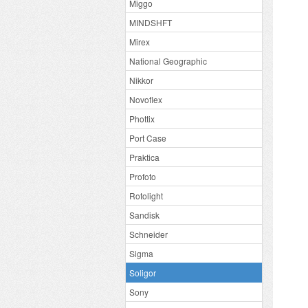
Miggo
MINDSHFT
Mirex
National Geographic
Nikkor
Novoflex
Phottix
Port Case
Praktica
Profoto
Rotolight
Sandisk
Schneider
Sigma
Soligor
Sony