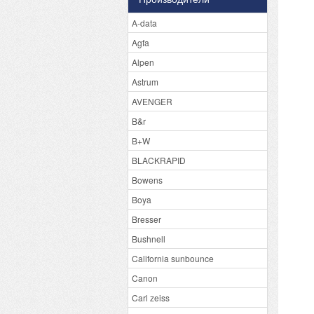
A-data
Agfa
Alpen
Astrum
AVENGER
B&r
B+W
BLACKRAPID
Bowens
Boya
Bresser
Bushnell
California sunbounce
Canon
Carl zeiss