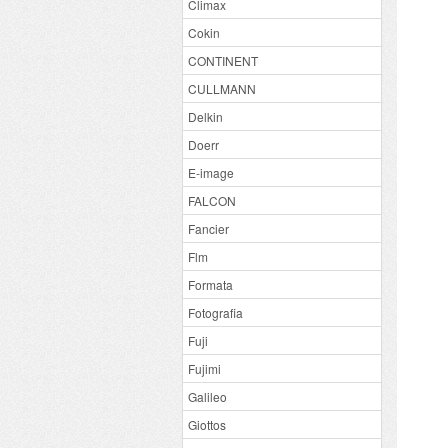
Climax
Cokin
CONTINENT
CULLMANN
Delkin
Doerr
E-image
FALCON
Fancier
Flm
Formata
Fotografia
Fuji
Fujimi
Galileo
Giottos