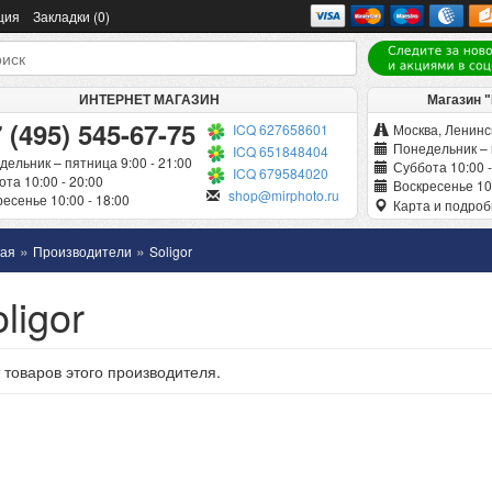
ция
Закладки (0)
ИНТЕРНЕТ МАГАЗИН
Магазин 
 (495) 545-67-75
ICQ 627658601
Москва, Ленинск
Понедельник – 
ICQ 651848404
дельник – пятница 9:00 - 21:00
Суббота 10:00 -
ICQ 679584020
та 10:00 - 20:00
Воскресенье 10:
shop@mirphoto.ru
есенье 10:00 - 18:00
Карта и подро
»
»
ная
Производители
Soligor
ligor
 товаров этого производителя.