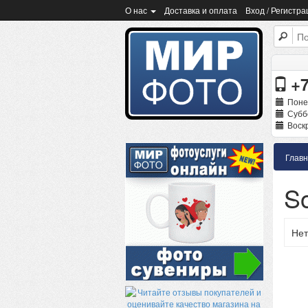
О нас
Доставка и оплата
Вход / Регистра
+7
Поне
Суббо
Воскр
Глав
So
Нет