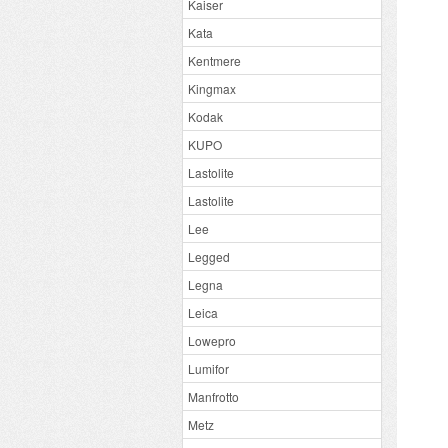
Kaiser
Kata
Kentmere
Kingmax
Kodak
KUPO
Lastolite
Lastolite
Lee
Legged
Legna
Leica
Lowepro
Lumifor
Manfrotto
Metz