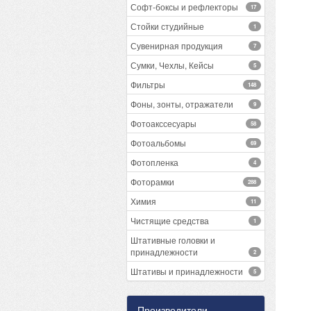
Софт-боксы и рефлекторы
17
Стойки студийные
1
Сувенирная продукция
7
Сумки, Чехлы, Кейсы
5
Фильтры
148
Фоны, зонты, отражатели
9
Фотоакссесуары
58
Фотоальбомы
69
Фотопленка
4
Фоторамки
288
Химия
11
Чистящие средства
1
Штативные головки и
принадлежности
2
Штативы и принадлежности
5
Производители