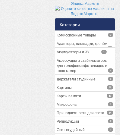
Категории
Комиссионные товары
7
Адаптеры, площадки, крепёж
13
Аккумуляторы и ЗУ
1
Аксессуары и стабилизаторы
для телефонов/фото/видео и
экшн камер
4
Держатели студийные
4
Картины
36
Карты памяти
13
Микрофоны
1
Принадлежности для света
34
Репродукции
7
Свет студийный
1