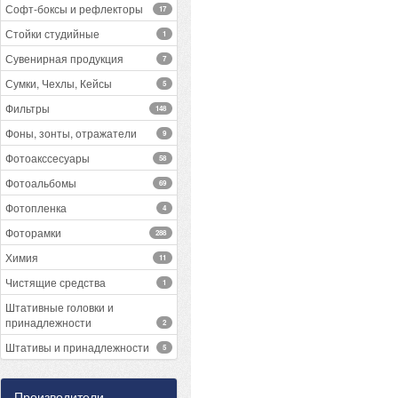
Софт-боксы и рефлекторы
17
Стойки студийные
1
Сувенирная продукция
7
Сумки, Чехлы, Кейсы
5
Фильтры
148
Фоны, зонты, отражатели
9
Фотоакссесуары
58
Фотоальбомы
69
Фотопленка
4
Фоторамки
288
Химия
11
Чистящие средства
1
Штативные головки и
принадлежности
2
Штативы и принадлежности
5
Производители