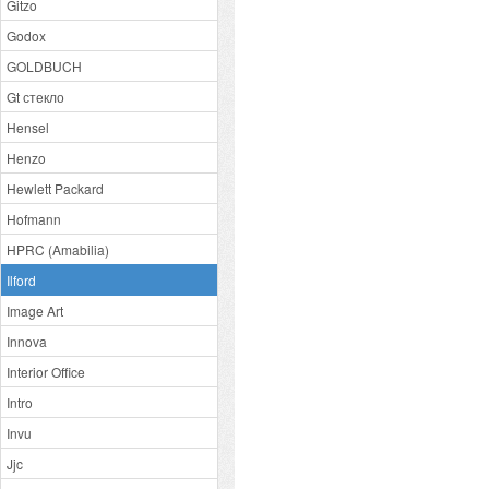
Gitzo
Godox
GOLDBUCH
Gt стекло
Hensel
Henzo
Hewlett Packard
Hofmann
HPRC (Amabilia)
Ilford
Image Art
Innova
Interior Office
Intro
Invu
Jjc