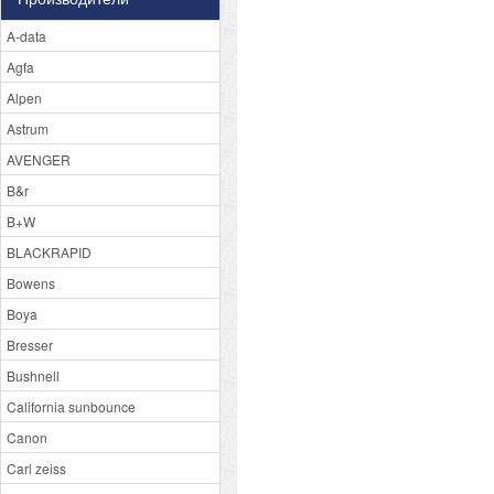
A-data
Agfa
Alpen
Astrum
AVENGER
B&r
B+W
BLACKRAPID
Bowens
Boya
Bresser
Bushnell
California sunbounce
Canon
Carl zeiss