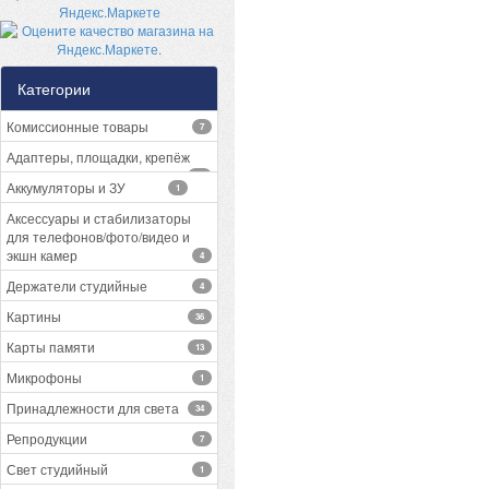
Категории
Комиссионные товары
7
Адаптеры, площадки, крепёж
13
Аккумуляторы и ЗУ
1
Аксессуары и стабилизаторы
для телефонов/фото/видео и
экшн камер
4
Держатели студийные
4
Картины
36
Карты памяти
13
Микрофоны
1
Принадлежности для света
34
Репродукции
7
Свет студийный
1