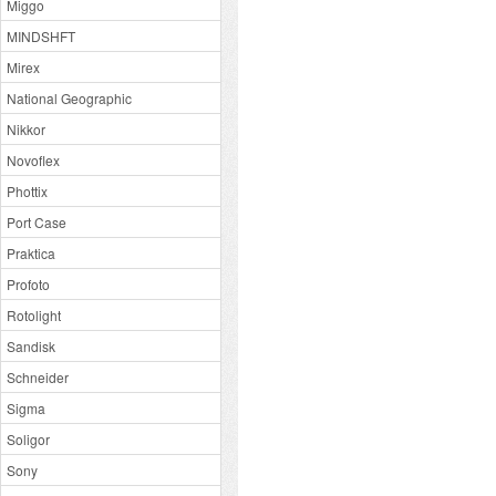
Miggo
MINDSHFT
Mirex
National Geographic
Nikkor
Novoflex
Phottix
Port Case
Praktica
Profoto
Rotolight
Sandisk
Schneider
Sigma
Soligor
Sony