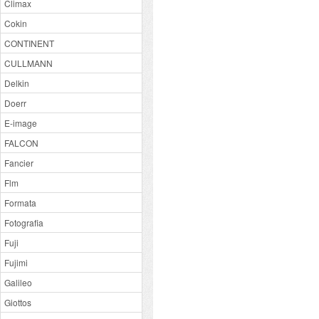
Climax
Cokin
CONTINENT
CULLMANN
Delkin
Doerr
E-image
FALCON
Fancier
Flm
Formata
Fotografia
Fuji
Fujimi
Galileo
Giottos