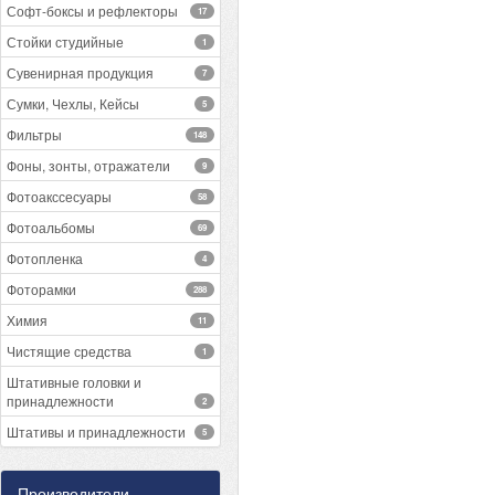
Софт-боксы и рефлекторы
17
Стойки студийные
1
Сувенирная продукция
7
Сумки, Чехлы, Кейсы
5
Фильтры
148
Фоны, зонты, отражатели
9
Фотоакссесуары
58
Фотоальбомы
69
Фотопленка
4
Фоторамки
288
Химия
11
Чистящие средства
1
Штативные головки и
принадлежности
2
Штативы и принадлежности
5
Производители