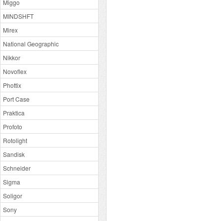
Miggo
MINDSHFT
Mirex
National Geographic
Nikkor
Novoflex
Phottix
Port Case
Praktica
Profoto
Rotolight
Sandisk
Schneider
Sigma
Soligor
Sony