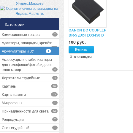
Категории
CANON DC COUPLER
Комиссионные товары
DR-5 ДЛЯ EOS450 D
7
100 руб.
Адаптеры, площадки, крепёж
13
Аккумуляторы и ЗУ
1
в закладки
Аксессуары и стабилизаторы
для телефонов/фото/видео и
экшн камер
4
Держатели студийные
4
Картины
36
Карты памяти
13
Микрофоны
1
Принадлежности для света
34
Репродукции
7
Свет студийный
1