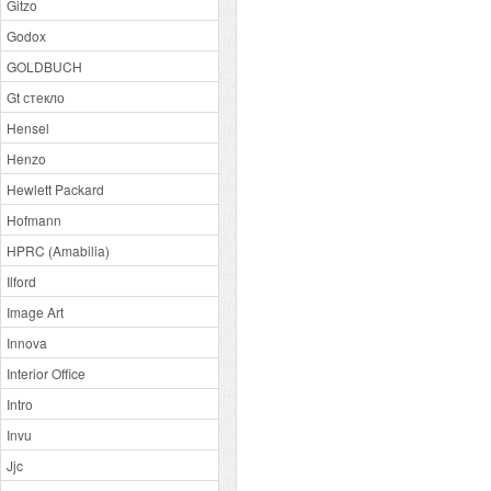
Gitzo
Godox
GOLDBUCH
Gt стекло
Hensel
Henzo
Hewlett Packard
Hofmann
HPRC (Amabilia)
Ilford
Image Art
Innova
Interior Office
Intro
Invu
Jjc