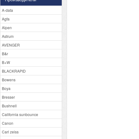
A-data
Agfa
Alpen
Astrum
AVENGER
B&r
B+W
BLACKRAPID
Bowens
Boya
Bresser
Bushnell
California sunbounce
Canon
Carl zeiss