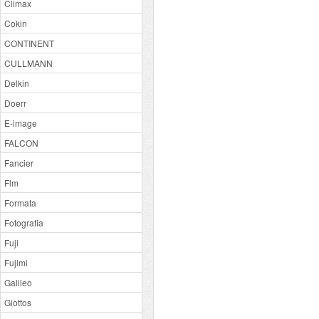
Climax
Cokin
CONTINENT
CULLMANN
Delkin
Doerr
E-image
FALCON
Fancier
Flm
Formata
Fotografia
Fuji
Fujimi
Galileo
Giottos