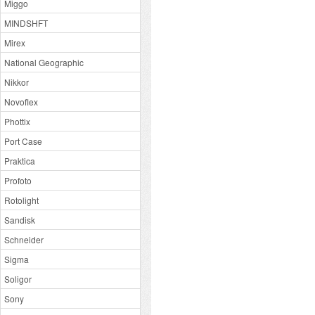
Miggo
MINDSHFT
Mirex
National Geographic
Nikkor
Novoflex
Phottix
Port Case
Praktica
Profoto
Rotolight
Sandisk
Schneider
Sigma
Soligor
Sony