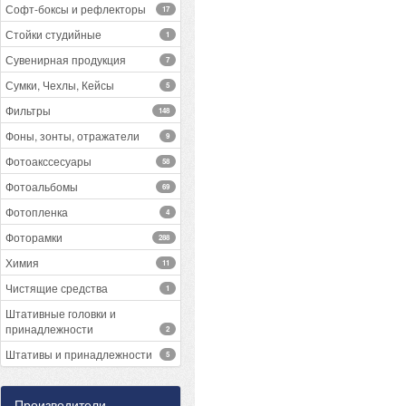
Софт-боксы и рефлекторы
17
Стойки студийные
1
Сувенирная продукция
7
Сумки, Чехлы, Кейсы
5
Фильтры
148
Фоны, зонты, отражатели
9
Фотоакссесуары
58
Фотоальбомы
69
Фотопленка
4
Фоторамки
288
Химия
11
Чистящие средства
1
Штативные головки и
принадлежности
2
Штативы и принадлежности
5
Производители