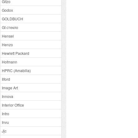
Gitzo
Godox
GOLDBUCH
Gt стекло
Hensel
Henzo
Hewlett Packard
Hofmann
HPRC (Amabilia)
Ilford
Image Art
Innova
Interior Office
Intro
Invu
Jjc