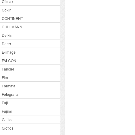
Climax
Cokin
CONTINENT
CULLMANN
Delkin
Doerr
E-image
FALCON
Fancier
Flm
Formata
Fotografia
Fuji
Fujimi
Galileo
Giottos