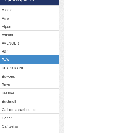
A-data
Agfa
Alpen
Astrum
AVENGER
B&r
B+W
BLACKRAPID
Bowens
Boya
Bresser
Bushnell
California sunbounce
Canon
Carl zeiss