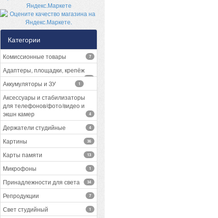
Категории
Комиссионные товары
7
Адаптеры, площадки, крепёж
13
Аккумуляторы и ЗУ
1
Аксессуары и стабилизаторы
для телефонов/фото/видео и
экшн камер
4
Держатели студийные
4
Картины
36
Карты памяти
13
Микрофоны
1
Принадлежности для света
34
Репродукции
7
Свет студийный
1