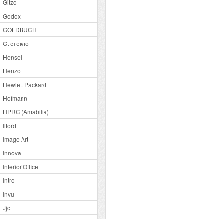
Gitzo
Godox
GOLDBUCH
Gt стекло
Hensel
Henzo
Hewlett Packard
Hofmann
HPRC (Amabilia)
Ilford
Image Art
Innova
Interior Office
Intro
Invu
Jjc