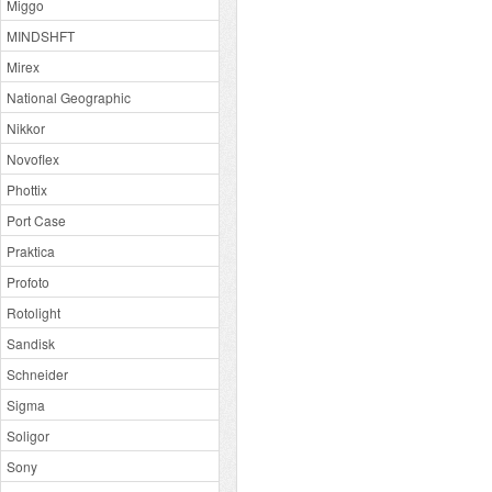
Miggo
MINDSHFT
Mirex
National Geographic
Nikkor
Novoflex
Phottix
Port Case
Praktica
Profoto
Rotolight
Sandisk
Schneider
Sigma
Soligor
Sony