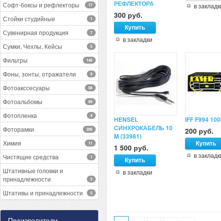
РЕФЛЕКТОРА
Софт-боксы и рефлекторы
в закладк
17
300 руб.
Стойки студийные
1
Сувенирная продукция
7
в закладки
Сумки, Чехлы, Кейсы
5
Фильтры
148
Фоны, зонты, отражатели
9
Фотоакссесуары
58
Фотоальбомы
69
Фотопленка
4
HENSEL
IFF F994 10
СИНХРОКАБЕЛЬ 10
Фоторамки
200 руб.
288
M (33981)
Химия
11
1 500 руб.
в закладк
Чистящие средства
1
Штативные головки и
в закладки
принадлежности
2
Штативы и принадлежности
5
Производители