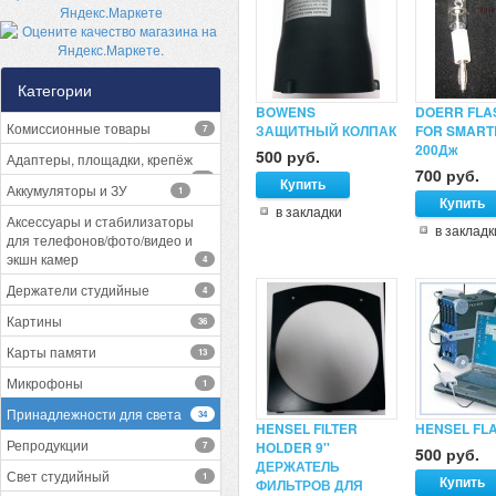
Категории
BOWENS
DOERR FLA
Комиссионные товары
ЗАЩИТНЫЙ КОЛПАК
FOR SMART
7
200Дж
500 руб.
Адаптеры, площадки, крепёж
700 руб.
13
Аккумуляторы и ЗУ
1
в закладки
Аксессуары и стабилизаторы
в закладк
для телефонов/фото/видео и
экшн камер
4
Держатели студийные
4
Картины
36
Карты памяти
13
Микрофоны
1
Принадлежности для света
34
HENSEL FILTER
HENSEL FLA
Репродукции
HOLDER 9''
7
500 руб.
ДЕРЖАТЕЛЬ
Свет студийный
1
ФИЛЬТРОВ ДЛЯ