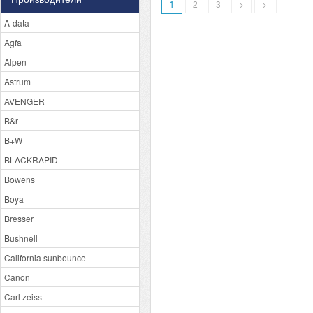
1
2
3
>
>|
A-data
Agfa
Alpen
Astrum
AVENGER
B&r
B+W
BLACKRAPID
Bowens
Boya
Bresser
Bushnell
California sunbounce
Canon
Carl zeiss