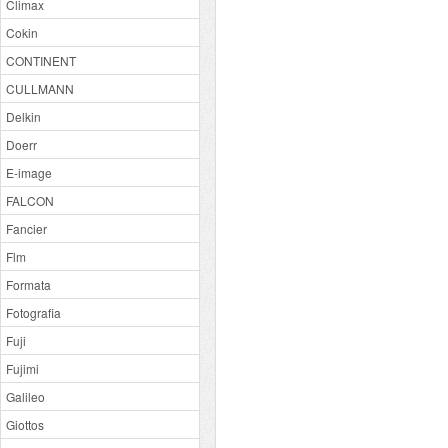
Climax
Cokin
CONTINENT
CULLMANN
Delkin
Doerr
E-image
FALCON
Fancier
Flm
Formata
Fotografia
Fuji
Fujimi
Galileo
Giottos