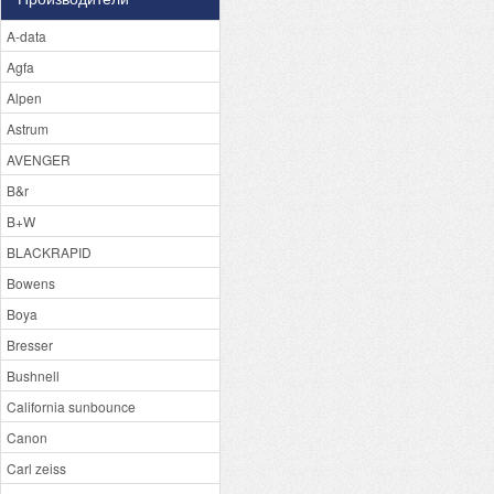
A-data
Agfa
Alpen
Astrum
AVENGER
B&r
B+W
BLACKRAPID
Bowens
Boya
Bresser
Bushnell
California sunbounce
Canon
Carl zeiss