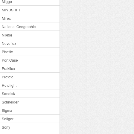
Miggo
MINDSHFT
Mirex
National Geographic
Nikkor
Novoflex
Phottix
Port Case
Praktica
Profoto
Rotolight
Sandisk
Schneider
Sigma
Soligor
Sony