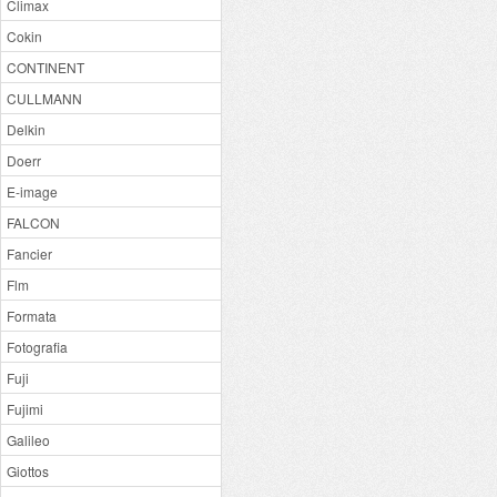
Climax
Cokin
CONTINENT
CULLMANN
Delkin
Doerr
E-image
FALCON
Fancier
Flm
Formata
Fotografia
Fuji
Fujimi
Galileo
Giottos