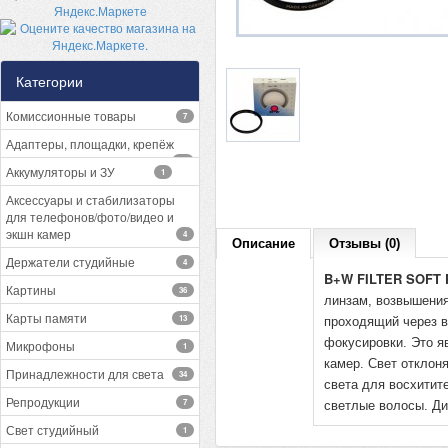
Категории
Комиссионные товары
7
Адаптеры, площадки, крепёж
13
Аккумуляторы и ЗУ
1
Аксессуары и стабилизаторы
для телефонов/фото/видео и
экшн камер
4
Описание
Отзывы (0)
Держатели студийные
4
B+W FILTER SOFT 
Картины
36
линзам, возвышения
Карты памяти
13
проходящий через 
фокусировки.
Это
я
Микрофоны
1
камер
.
Свет
отклоня
Принадлежности для света
34
света для
восхитит
Репродукции
7
светлые волосы. Ди
Свет студийный
1