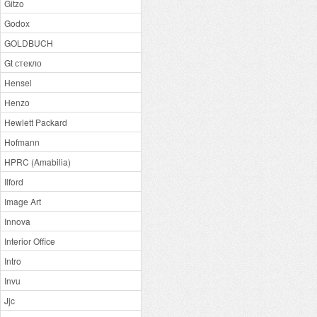
Gitzo
Godox
GOLDBUCH
Gt стекло
Hensel
Henzo
Hewlett Packard
Hofmann
HPRC (Amabilia)
Ilford
Image Art
Innova
Interior Office
Intro
Invu
Jjc