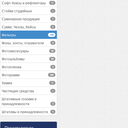
Софт-боксы и рефлекторы
17
Стойки студийные
1
Сувенирная продукция
7
Сумки, Чехлы, Кейсы
5
Фильтры
148
Фоны, зонты, отражатели
9
Фотоакссесуары
58
Фотоальбомы
69
Фотопленка
4
Фоторамки
288
Химия
11
Чистящие средства
1
Штативные головки и
принадлежности
2
Штативы и принадлежности
5
Производители