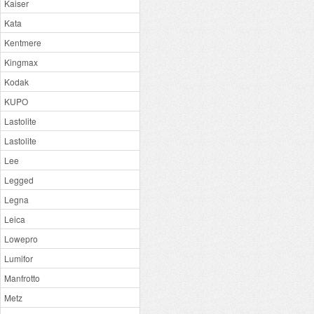
Kaiser
Kata
Kentmere
Kingmax
Kodak
KUPO
Lastolite
Lastolite
Lee
Legged
Legna
Leica
Lowepro
Lumifor
Manfrotto
Metz