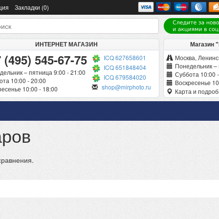
ция
Закладки (0)
ИНТЕРНЕТ МАГАЗИН
Магазин 
 (495) 545-67-75
ICQ 627658601
Москва, Ленинск
Понедельник – 
ICQ 651848404
дельник – пятница 9:00 - 21:00
Суббота 10:00 -
ICQ 679584020
та 10:00 - 20:00
Воскресенье 10:
shop@mirphoto.ru
есенье 10:00 - 18:00
Карта и подро
аров
сравнения.