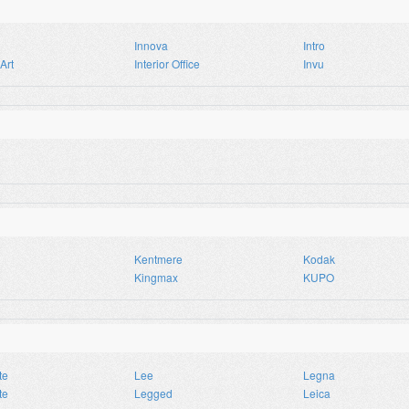
Innova
Intro
Art
Interior Office
Invu
Kentmere
Kodak
Kingmax
KUPO
te
Lee
Legna
te
Legged
Leica