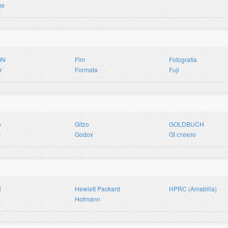
ge
ON
Flm
Fotografia
r
Formata
Fuji
o
Gitzo
GOLDBUCH
s
Godox
Gt стекло
l
Hewlett Packard
HPRC (Amabilia)
Hofmann