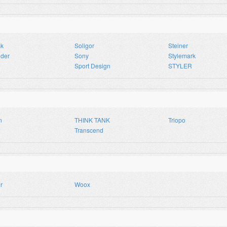
sk
Soligor
Steiner
ider
Sony
Stylemark
Sport Design
STYLER
n
THINK TANK
Triopo
Transcend
r
Woox