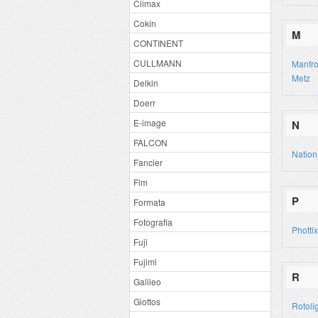
Climax
Cokin
M
CONTINENT
CULLMANN
Manfro
Metz
Delkin
Doerr
E-image
N
FALCON
Nation
Fancier
Flm
P
Formata
Fotografia
Phottix
Fuji
Fujimi
R
Galileo
Giottos
Rotoli