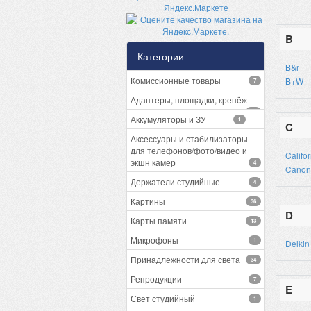
B
Категории
B&r
Комиссионные товары
B+W
7
Адаптеры, площадки, крепёж
13
Аккумуляторы и ЗУ
1
C
Аксессуары и стабилизаторы
для телефонов/фото/видео и
Califo
экшн камер
4
Canon
Держатели студийные
4
Картины
36
D
Карты памяти
13
Микрофоны
1
Delkin
Принадлежности для света
34
Репродукции
7
E
Свет студийный
1