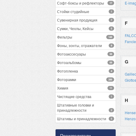
Софт-боксы и рефлекторы
E-ima
17
Стойки студийные
1
Сувенирная продукция
7
F
Сумки, Чехлы, Кейсы
5
FALC
Фильтры
148
Fancie
Фоны, зонты, отражатели
9
Фотоакссесуары
58
G
Фотоальбомы
69
Фотопленка
4
Galile
Фоторамки
Giotto
288
Химия
11
Чистящие средства
1
H
Штативные головки и
принадлежности
2
Hense
Штативы и принадлежности
Henzo
5
Производители