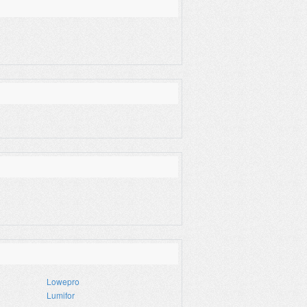
Lowepro
Lumifor