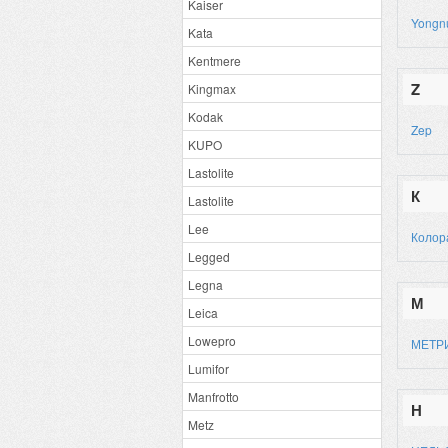
Kaiser
Yongn
Kata
Kentmere
Z
Kingmax
Kodak
Zep
KUPO
Lastolite
К
Lastolite
Lee
Колор
Legged
Legna
М
Leica
Lowepro
МЕТР
Lumifor
Manfrotto
Н
Metz