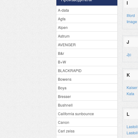
I
A-data
Ilford
Agfa
Image 
Alpen
Astrum
J
AVENGER
B&r
Jjc
B+W
BLACKRAPID
K
Bowens
Kaiser
Boya
Kata
Bresser
Bushnell
L
California sunbounce
Canon
Lastoli
Carl zeiss
Lastoli