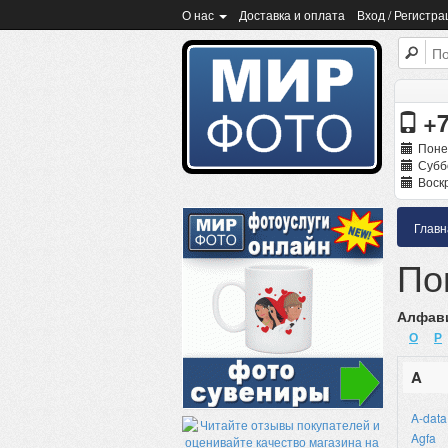
О нас
Доставка и оплата
Вход / Регистра
+7
Поне
Суббо
Воскр
Главн
По
Алфави
О
Р
A
A-data
Agfa