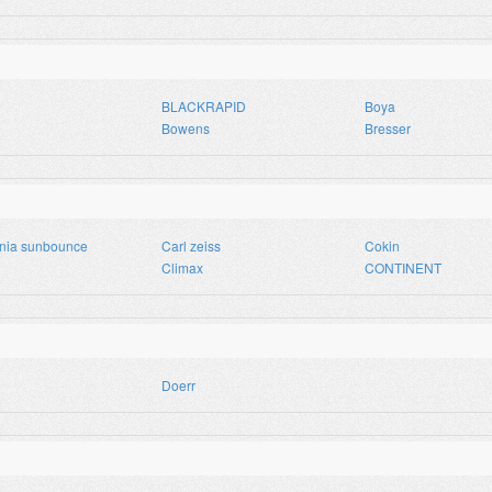
BLACKRAPID
Boya
Bowens
Bresser
rnia sunbounce
Carl zeiss
Cokin
Climax
CONTINENT
Doerr