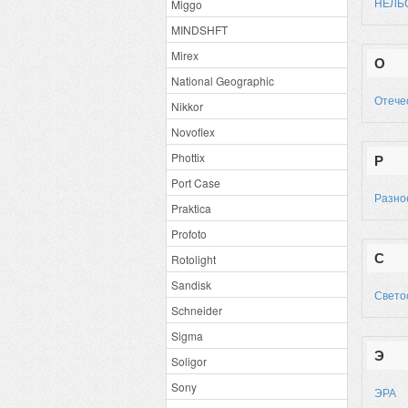
НЕЛЬ
Miggo
MINDSHFT
Mirex
О
National Geographic
Отече
Nikkor
Novoflex
Phottix
Р
Port Case
Разно
Praktica
Profoto
С
Rotolight
Sandisk
Свето
Schneider
Sigma
Э
Soligor
Sony
ЭРА