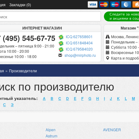
ция
Закладки (0)
ИНТЕРНЕТ МАГАЗИН
Магазин 
 (495) 545-67-75
ICQ 627658601
Москва, Ленинск
Понедельник – 
ICQ 651848404
дельник – пятница 9:00 - 21:00
Суббота 10:00 -
ICQ 679584020
та 10:00 - 20:00
Воскресенье 10:
shop@mirphoto.ru
есенье 10:00 - 18:00
Карта и подро
»
ая
Производители
иск по производителю
тный указатель:
A
B
C
D
E
F
G
H
I
J
K
L
M
С
Э
Alpen
AVENGER
Astrum