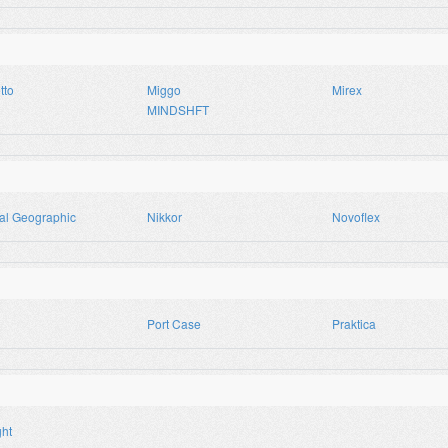
tto
Miggo
Mirex
MINDSHFT
al Geographic
Nikkor
Novoflex
Port Case
Praktica
ght