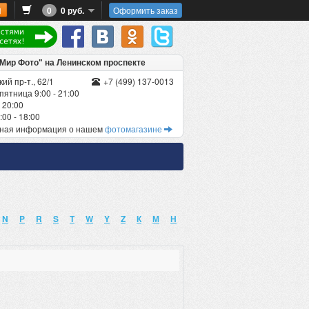
0
0 руб.
Оформить заказ
"Мир Фото" на Ленинском проспекте
ий пр-т., 62/1
+7 (499) 137-0013
пятница 9:00 - 21:00
 20:00
00 - 18:00
бная информация о нашем
фотомагазине
N
P
R
S
T
W
Y
Z
К
М
Н