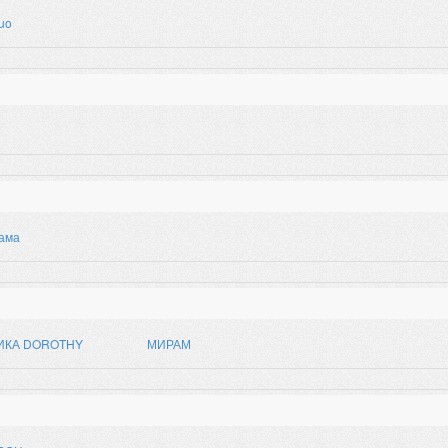
uo
ама
ИКА DOROTHY
МИРАМ