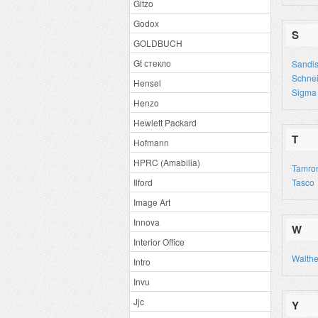
Gitzo
Godox
S
GOLDBUCH
Gt стекло
Sandi
Schne
Hensel
Sigma
Henzo
Hewlett Packard
T
Hofmann
HPRC (Amabilia)
Tamro
Ilford
Tasco
Image Art
Innova
W
Interior Office
Walthe
Intro
Invu
Jjc
Y