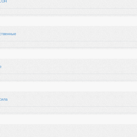
СОН
ственные
е
сила