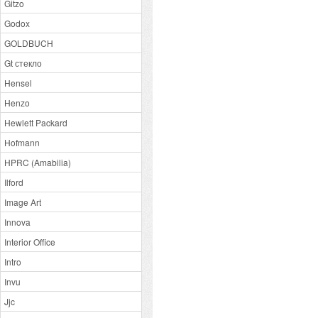
Gitzo
Godox
GOLDBUCH
Gt стекло
Hensel
Henzo
Hewlett Packard
Hofmann
HPRC (Amabilia)
Ilford
Image Art
Innova
Interior Office
Intro
Invu
Jjc