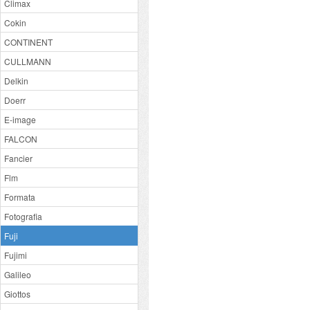
Climax
Cokin
CONTINENT
CULLMANN
Delkin
Doerr
E-image
FALCON
Fancier
Flm
Formata
Fotografia
Fuji
Fujimi
Galileo
Giottos