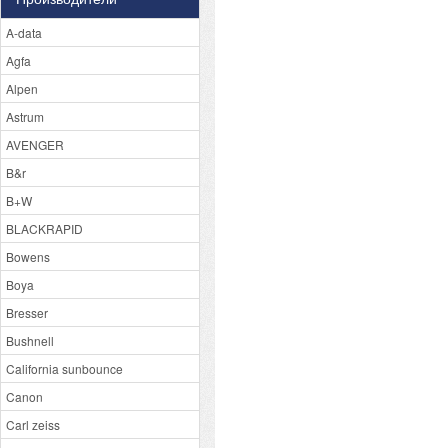
A-data
Agfa
Alpen
Astrum
AVENGER
B&r
B+W
BLACKRAPID
Bowens
Boya
Bresser
Bushnell
California sunbounce
Canon
Carl zeiss