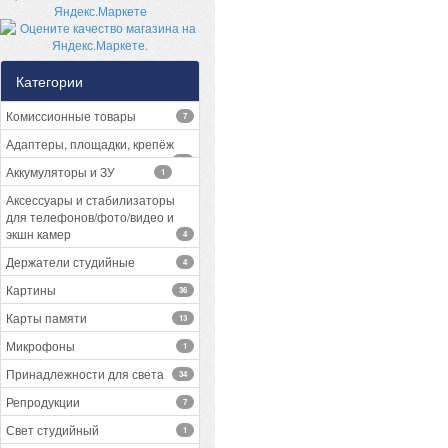
Категории
Комиссионные товары
7
Адаптеры, площадки, крепёж
13
Аккумуляторы и ЗУ
1
Аксессуары и стабилизаторы
для телефонов/фото/видео и
экшн камер
4
Держатели студийные
4
Картины
36
Карты памяти
13
Микрофоны
1
Принадлежности для света
34
Репродукции
7
Свет студийный
1