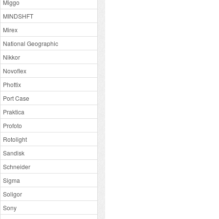
Miggo
MINDSHFT
Mirex
National Geographic
Nikkor
Novoflex
Phottix
Port Case
Praktica
Profoto
Rotolight
Sandisk
Schneider
Sigma
Soligor
Sony