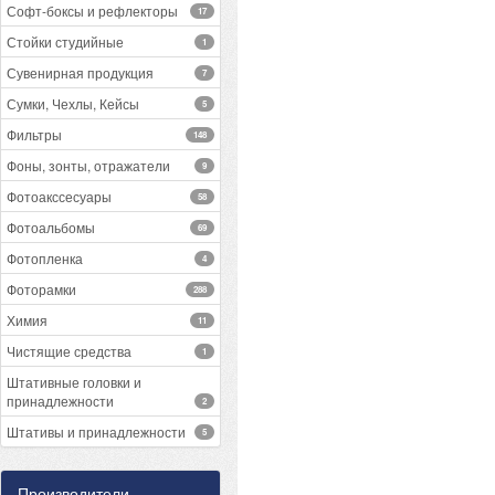
Софт-боксы и рефлекторы
17
Стойки студийные
1
Сувенирная продукция
7
Сумки, Чехлы, Кейсы
5
Фильтры
148
Фоны, зонты, отражатели
9
Фотоакссесуары
58
Фотоальбомы
69
Фотопленка
4
Фоторамки
288
Химия
11
Чистящие средства
1
Штативные головки и
принадлежности
2
Штативы и принадлежности
5
Производители