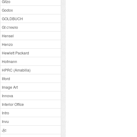
Gitzo
Godox
GOLDBUCH
Gt стекло
Hensel
Henzo
Hewlett Packard
Hofmann
HPRC (Amabilia)
Ilford
Image Art
Innova
Interior Office
Intro
Invu
Jjc