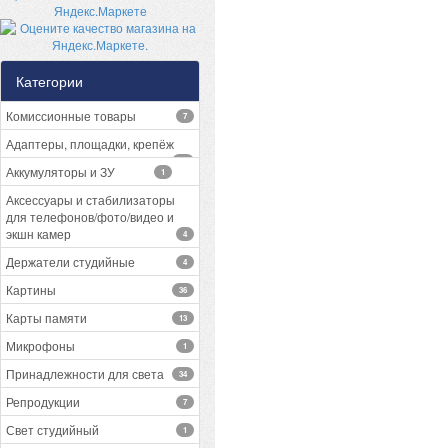
Категории
Комиссионные товары
7
Адаптеры, площадки, крепёж
13
Аккумуляторы и ЗУ
1
Аксессуары и стабилизаторы
для телефонов/фото/видео и
экшн камер
4
Держатели студийные
4
Картины
36
Карты памяти
13
Микрофоны
1
Принадлежности для света
34
Репродукции
7
Свет студийный
1