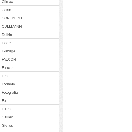
Climax
Cokin
CONTINENT
CULLMANN
Delkin
Doerr
E-image
FALCON
Fancier
Flm
Formata
Fotografia
Fuji
Fujimi
Galileo
Giottos