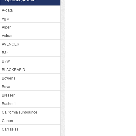
A-data
Agfa
Alpen
Astrum
AVENGER
B&r
B+W
BLACKRAPID
Bowens
Boya
Bresser
Bushnell
California sunbounce
Canon
Carl zeiss