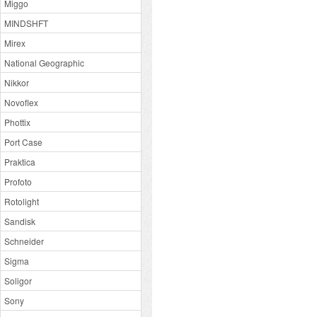
Miggo
MINDSHFT
Mirex
National Geographic
Nikkor
Novoflex
Phottix
Port Case
Praktica
Profoto
Rotolight
Sandisk
Schneider
Sigma
Soligor
Sony