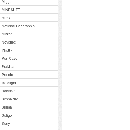
Miggo
MINDSHFT
Mirex
National Geographic
Nikkor
Novoflex
Phottix
Port Case
Praktica
Profoto
Rotolight
Sandisk
Schneider
Sigma
Soligor
Sony