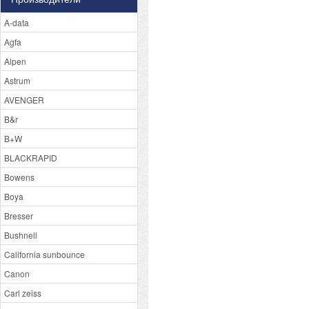
A-data
Agfa
Alpen
Astrum
AVENGER
B&r
B+W
BLACKRAPID
Bowens
Boya
Bresser
Bushnell
California sunbounce
Canon
Carl zeiss