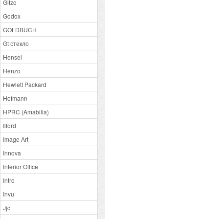
Gitzo
Godox
GOLDBUCH
Gt стекло
Hensel
Henzo
Hewlett Packard
Hofmann
HPRC (Amabilia)
Ilford
Image Art
Innova
Interior Office
Intro
Invu
Jjc