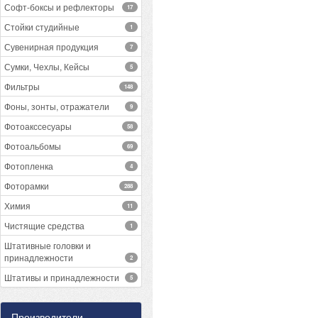
Софт-боксы и рефлекторы
17
Стойки студийные
1
Сувенирная продукция
7
Сумки, Чехлы, Кейсы
5
Фильтры
148
Фоны, зонты, отражатели
9
Фотоакссесуары
58
Фотоальбомы
69
Фотопленка
4
Фоторамки
288
Химия
11
Чистящие средства
1
Штативные головки и
принадлежности
2
Штативы и принадлежности
5
Производители