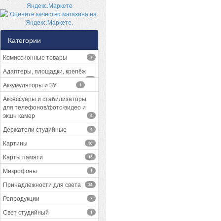
Категории
Комиссионные товары
7
Адаптеры, площадки, крепёж
13
Аккумуляторы и ЗУ
1
Аксессуары и стабилизаторы
для телефонов/фото/видео и
экшн камер
4
Держатели студийные
4
Картины
36
Карты памяти
13
Микрофоны
1
Принадлежности для света
34
Репродукции
7
Свет студийный
1