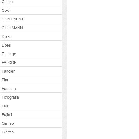
Climax
Cokin
CONTINENT
CULLMANN
Delkin
Doerr
E-image
FALCON
Fancier
Flm
Formata
Fotografia
Fuji
Fujimi
Galileo
Giottos