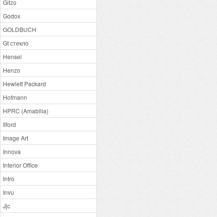
Gitzo
Godox
GOLDBUCH
Gt стекло
Hensel
Henzo
Hewlett Packard
Hofmann
HPRC (Amabilia)
Ilford
Image Art
Innova
Interior Office
Intro
Invu
Jjc