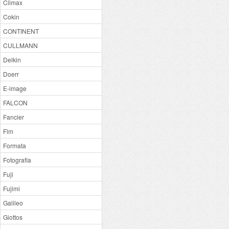
Climax
Cokin
CONTINENT
CULLMANN
Delkin
Doerr
E-image
FALCON
Fancier
Flm
Formata
Fotografia
Fuji
Fujimi
Galileo
Giottos