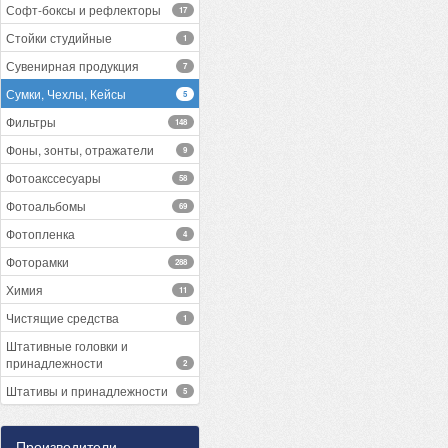
Софт-боксы и рефлекторы
17
Стойки студийные
1
Сувенирная продукция
7
Сумки, Чехлы, Кейсы
5
Фильтры
148
Фоны, зонты, отражатели
9
Фотоакссесуары
58
Фотоальбомы
69
Фотопленка
4
Фоторамки
288
Химия
11
Чистящие средства
1
Штативные головки и
принадлежности
2
Штативы и принадлежности
5
Производители