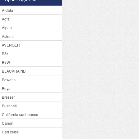
A-data
Agfa
Alpen
Astrum
AVENGER
B&r
B+W
BLACKRAPID
Bowens
Boya
Bresser
Bushnell
California sunbounce
Canon
Carl zeiss