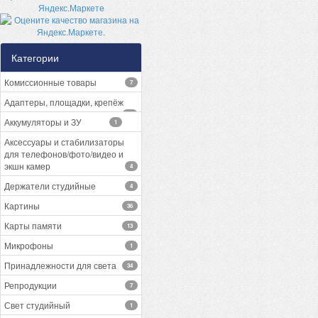
Категории
Комиссионные товары
7
Адаптеры, площадки, крепёж
13
Аккумуляторы и ЗУ
1
Аксессуары и стабилизаторы
для телефонов/фото/видео и
экшн камер
4
Держатели студийные
4
Картины
36
Карты памяти
13
Микрофоны
1
Принадлежности для света
34
Репродукции
7
Свет студийный
1