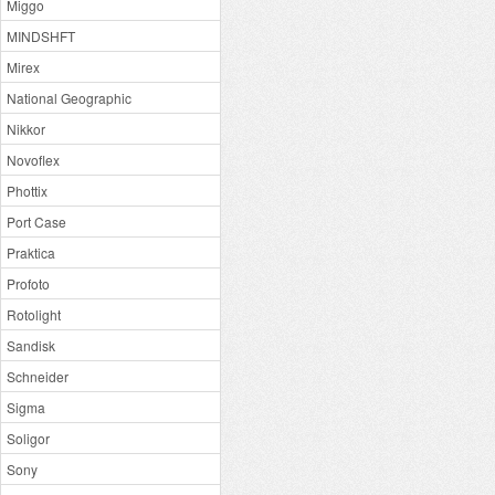
Miggo
MINDSHFT
Mirex
National Geographic
Nikkor
Novoflex
Phottix
Port Case
Praktica
Profoto
Rotolight
Sandisk
Schneider
Sigma
Soligor
Sony