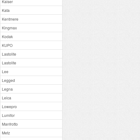
Kaiser
Kata
Kentmere
Kingmax
Kodak
KUPO
Lastolite
Lastolite
Lee
Legged
Legna
Leica
Lowepro
Lumifor
Manfrotto
Metz