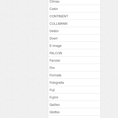
Climax
Cokin
CONTINENT
CULLMANN
Delkin
Doerr
E-image
FALCON
Fancier
Flm
Formata
Fotografia
Fuji
Fujimi
Galileo
Giottos