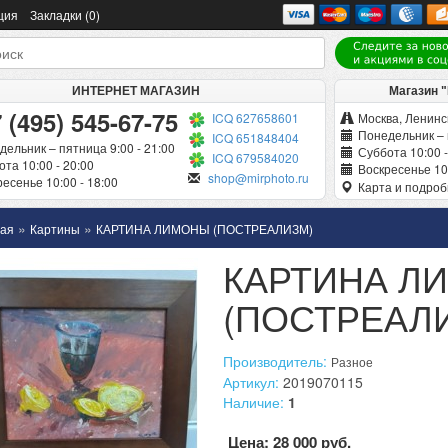
ция
Закладки (0)
ИНТЕРНЕТ МАГАЗИН
Магазин 
 (495) 545-67-75
ICQ 627658601
Москва, Ленинск
Понедельник – 
ICQ 651848404
дельник – пятница 9:00 - 21:00
Суббота 10:00 -
ICQ 679584020
та 10:00 - 20:00
Воскресенье 10:
shop@mirphoto.ru
есенье 10:00 - 18:00
Карта и подро
»
»
ная
Картины
КАРТИНА ЛИМОНЫ (ПОСТРЕАЛИЗМ)
КАРТИНА Л
(ПОСТРЕАЛ
Производитель:
Разное
Артикул:
2019070115
Наличие:
1
Цена: 28 000 руб.