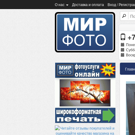
О нас
Доставка и оплата
Вход / Регистра
+7
Поне
Суббо
Воскр
Глав