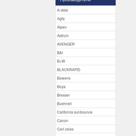
A-data
Agfa
Alpen
Astrum
AVENGER
B&r
B+W
BLACKRAPID
Bowens
Boya
Bresser
Bushnell
California sunbounce
Canon
Carl zeiss