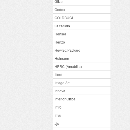
Gitzo
Godox
GOLDBUCH
Gt стекло
Hensel
Henzo
Hewlett Packard
Hofmann
HPRC (Amabilia)
Ilford
Image Art
Innova
Interior Office
Intro
Invu
Jjc