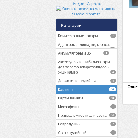
Категории
Комиссионные товары
7
Адаптеры, площадки, крепёж
13
Аккумуляторы и ЗУ
1
Аксессуары и стабилизаторы
для телефонов/фото/видео и
экшн камер
4
Держатели студийные
4
Опис
Картины
36
Карты памяти
13
Микрофоны
1
Принадлежности для света
34
Репродукции
7
Свет студийный
1