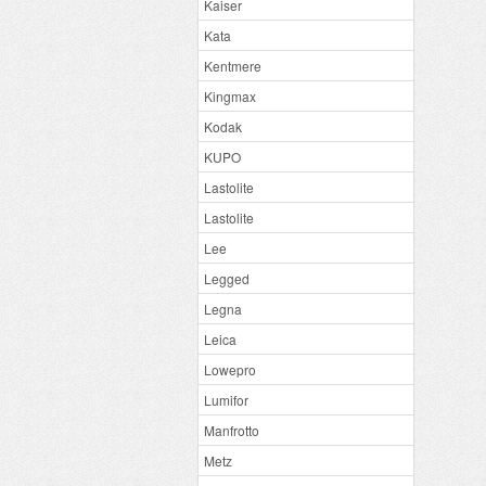
Kaiser
Kata
Kentmere
Kingmax
Kodak
KUPO
Lastolite
Lastolite
Lee
Legged
Legna
Leica
Lowepro
Lumifor
Manfrotto
Metz