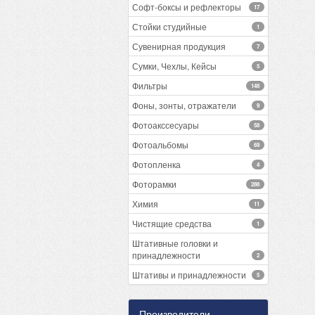
Софт-боксы и рефлекторы
17
Стойки студийные
1
Сувенирная продукция
7
Сумки, Чехлы, Кейсы
5
Фильтры
148
Фоны, зонты, отражатели
9
Фотоакссесуары
58
Фотоальбомы
69
Фотопленка
4
Фоторамки
288
Химия
11
Чистящие средства
1
Штативные головки и
принадлежности
2
Штативы и принадлежности
5
Производители