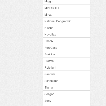
Miggo
MINDSHFT
Mirex
National Geographic
Nikkor
Novoflex
Phottix
Port Case
Praktica
Profoto
Rotolight
Sandisk
Schneider
Sigma
Soligor
Sony