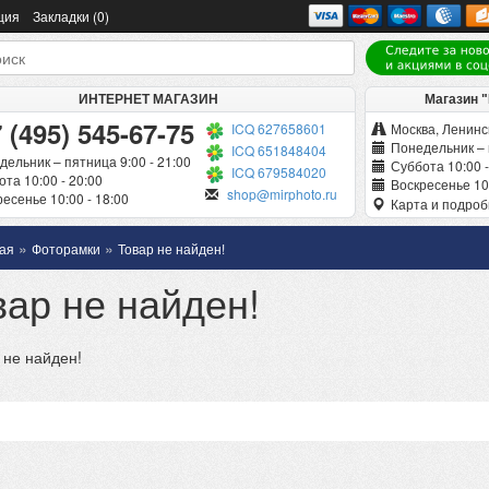
ция
Закладки (0)
ИНТЕРНЕТ МАГАЗИН
Магазин 
 (495) 545-67-75
ICQ 627658601
Москва, Ленинск
Понедельник – 
ICQ 651848404
дельник – пятница 9:00 - 21:00
Суббота 10:00 -
ICQ 679584020
та 10:00 - 20:00
Воскресенье 10:
shop@mirphoto.ru
есенье 10:00 - 18:00
Карта и подро
»
»
ая
Фоторамки
Товар не найден!
вар не найден!
 не найден!