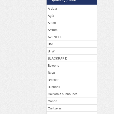
A-data
Agfa
Alpen
Astrum
AVENGER
B&r
B+W
BLACKRAPID
Bowens
Boya
Bresser
Bushnell
California sunbounce
Canon
Carl zeiss