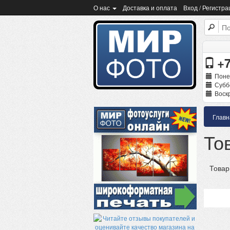
О нас
Доставка и оплата
Вход / Регистра
+7
Поне
Суббо
Воскр
Главн
То
Товар