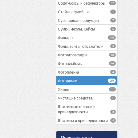
Софт-боксы и рефлекторы
17
Стойки студийные
1
Сувенирная продукция
7
Сумки, Чехлы, Кейсы
5
Фильтры
148
Фоны, зонты, отражатели
9
Фотоакссесуары
58
Фотоальбомы
69
Фотопленка
4
Фоторамки
288
Химия
11
Чистящие средства
1
Штативные головки и
принадлежности
2
Штативы и принадлежности
5
Производители