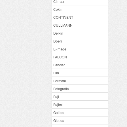
Climax
Cokin
CONTINENT
CULLMANN
Delkin
Doerr
E-image
FALCON
Fancier
Flm
Formata
Fotografia
Fuji
Fujimi
Galileo
Giottos