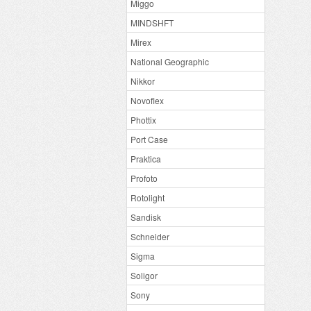
Miggo
MINDSHFT
Mirex
National Geographic
Nikkor
Novoflex
Phottix
Port Case
Praktica
Profoto
Rotolight
Sandisk
Schneider
Sigma
Soligor
Sony