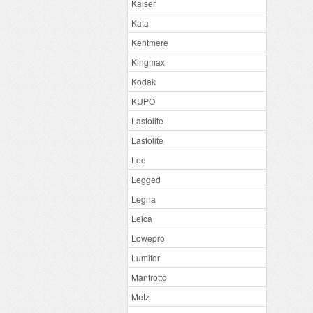
Kaiser
Kata
Kentmere
Kingmax
Kodak
KUPO
Lastolite
Lastolite
Lee
Legged
Legna
Leica
Lowepro
Lumifor
Manfrotto
Metz