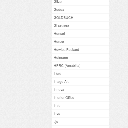
Gitzo
Godox
GOLDBUCH
Gt стекло
Hensel
Henzo
Hewlett Packard
Hofmann
HPRC (Amabilia)
Ilford
Image Art
Innova
Interior Office
Intro
Invu
Jjc