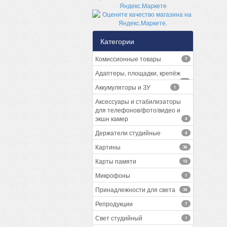
Категории
Комиссионные товары
7
Адаптеры, площадки, крепёж
13
Аккумуляторы и ЗУ
1
Аксессуары и стабилизаторы
для телефонов/фото/видео и
экшн камер
4
Держатели студийные
4
Картины
36
Карты памяти
13
Микрофоны
1
Принадлежности для света
34
Репродукции
7
Свет студийный
1