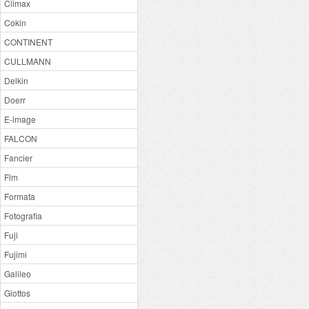
Climax
Cokin
CONTINENT
CULLMANN
Delkin
Doerr
E-image
FALCON
Fancier
Flm
Formata
Fotografia
Fuji
Fujimi
Galileo
Giottos