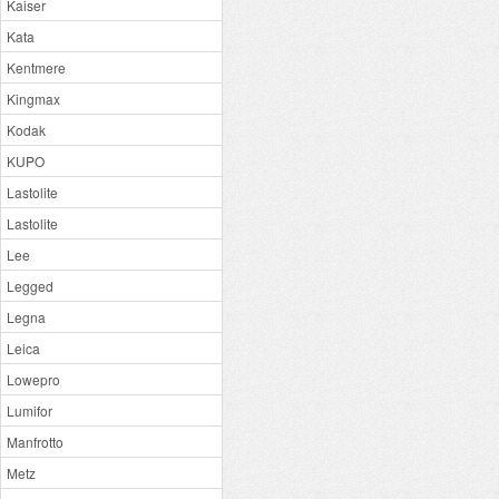
Kaiser
Kata
Kentmere
Kingmax
Kodak
KUPO
Lastolite
Lastolite
Lee
Legged
Legna
Leica
Lowepro
Lumifor
Manfrotto
Metz