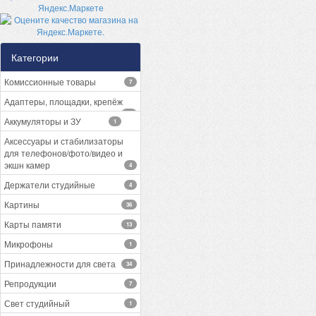
Категории
Комиссионные товары
7
Адаптеры, площадки, крепёж
13
Аккумуляторы и ЗУ
1
Аксессуары и стабилизаторы
для телефонов/фото/видео и
экшн камер
4
Держатели студийные
4
Картины
36
Карты памяти
13
Микрофоны
1
Принадлежности для света
34
Репродукции
7
Свет студийный
1