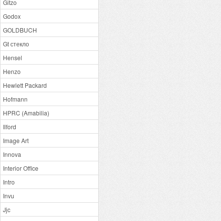
Gitzo
Godox
GOLDBUCH
Gt стекло
Hensel
Henzo
Hewlett Packard
Hofmann
HPRC (Amabilia)
Ilford
Image Art
Innova
Interior Office
Intro
Invu
Jjc