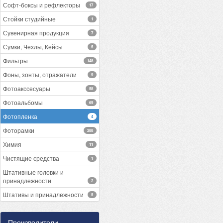
Софт-боксы и рефлекторы
17
Стойки студийные
1
Сувенирная продукция
7
Сумки, Чехлы, Кейсы
5
Фильтры
148
Фоны, зонты, отражатели
9
Фотоакссесуары
58
Фотоальбомы
69
Фотопленка
4
Фоторамки
288
Химия
11
Чистящие средства
1
Штативные головки и
принадлежности
2
Штативы и принадлежности
5
Производители