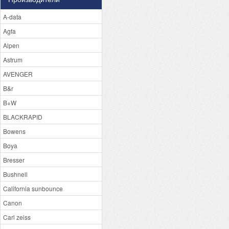
A-data
Agfa
Alpen
Astrum
AVENGER
B&r
B+W
BLACKRAPID
Bowens
Boya
Bresser
Bushnell
California sunbounce
Canon
Carl zeiss