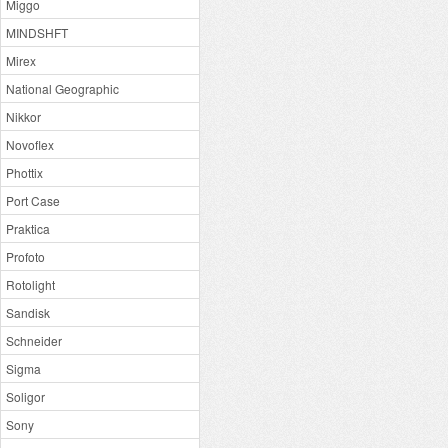
Miggo
MINDSHFT
Mirex
National Geographic
Nikkor
Novoflex
Phottix
Port Case
Praktica
Profoto
Rotolight
Sandisk
Schneider
Sigma
Soligor
Sony