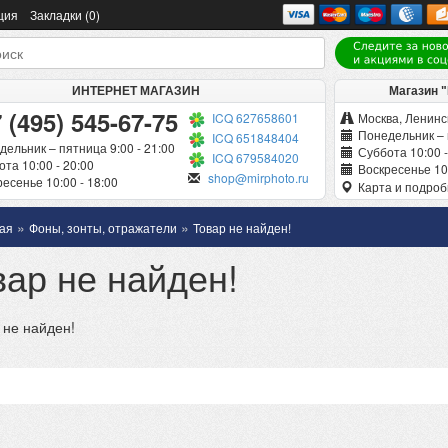
ция
Закладки (0)
ИНТЕРНЕТ МАГАЗИН
Магазин 
 (495) 545-67-75
ICQ 627658601
Москва, Ленинск
Понедельник – 
ICQ 651848404
дельник – пятница 9:00 - 21:00
Суббота 10:00 -
ICQ 679584020
та 10:00 - 20:00
Воскресенье 10:
shop@mirphoto.ru
есенье 10:00 - 18:00
Карта и подро
»
»
ая
Фоны, зонты, отражатели
Товар не найден!
вар не найден!
 не найден!