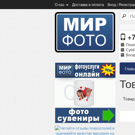
О нас
Доставка и оплата
Вход / Регистра
+7
Поне
Суббо
Воскр
Главн
То
Товар