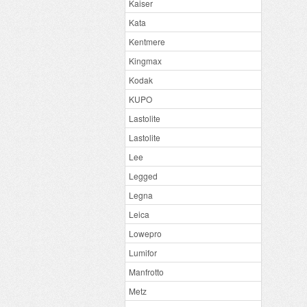
Kaiser
Kata
Kentmere
Kingmax
Kodak
KUPO
Lastolite
Lastolite
Lee
Legged
Legna
Leica
Lowepro
Lumifor
Manfrotto
Metz