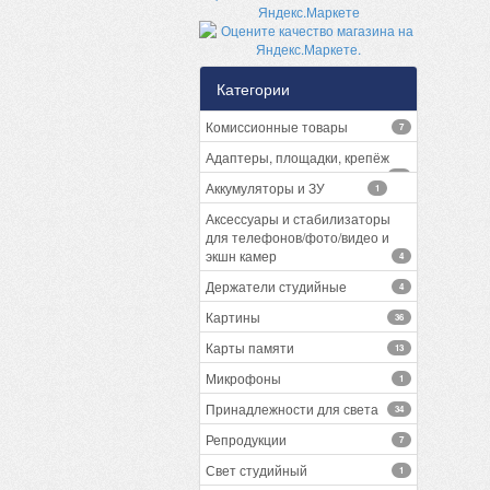
Категории
Комиссионные товары
7
Адаптеры, площадки, крепёж
13
Аккумуляторы и ЗУ
1
Аксессуары и стабилизаторы
для телефонов/фото/видео и
экшн камер
4
Держатели студийные
4
Картины
36
Карты памяти
13
Микрофоны
1
Принадлежности для света
34
Репродукции
7
Свет студийный
1