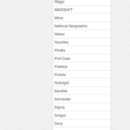
Miggo
MINDSHFT
Mirex
National Geographic
Nikkor
Novoflex
Phottix
Port Case
Praktica
Profoto
Rotolight
Sandisk
Schneider
Sigma
Soligor
Sony