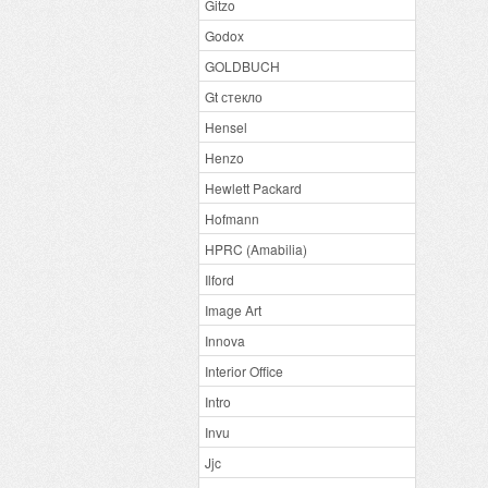
Gitzo
Godox
GOLDBUCH
Gt стекло
Hensel
Henzo
Hewlett Packard
Hofmann
HPRC (Amabilia)
Ilford
Image Art
Innova
Interior Office
Intro
Invu
Jjc