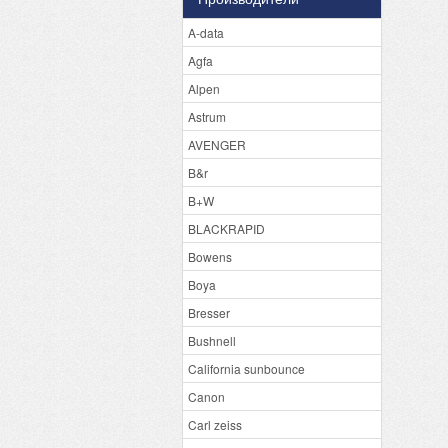
A-data
Agfa
Alpen
Astrum
AVENGER
B&r
B+W
BLACKRAPID
Bowens
Boya
Bresser
Bushnell
California sunbounce
Canon
Carl zeiss