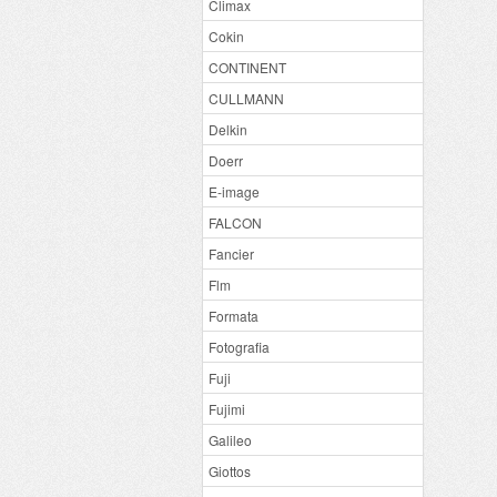
Climax
Cokin
CONTINENT
CULLMANN
Delkin
Doerr
E-image
FALCON
Fancier
Flm
Formata
Fotografia
Fuji
Fujimi
Galileo
Giottos