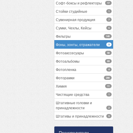
Софт-боксы и рефлекторы
17
Стойки студийные
1
Сувенирная продукция
7
Сумки, Чехлы, Кейсы
5
Фильтры
148
Фоны, зонты, отражатели
9
Фотоакссесуары
58
Фотоальбомы
69
Фотопленка
4
Фоторамки
288
Химия
11
Чистящие средства
1
Штативные головки и
принадлежности
2
Штативы и принадлежности
5
Производители