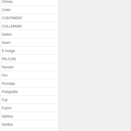
Climax
Cokin
CONTINENT
CULLMANN
Delkin
Doerr
E-image
FALCON
Fancier
Flm
Formata
Fotografia
Fuji
Fujimi
Galileo
Giottos