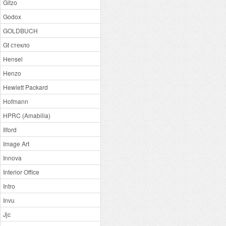
Gitzo
Godox
GOLDBUCH
Gt стекло
Hensel
Henzo
Hewlett Packard
Hofmann
HPRC (Amabilia)
Ilford
Image Art
Innova
Interior Office
Intro
Invu
Jjc