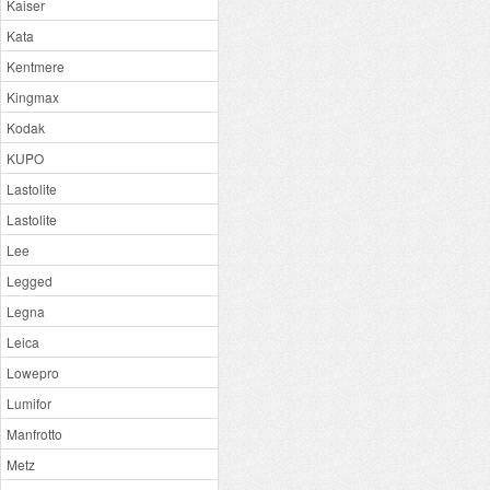
Kaiser
Kata
Kentmere
Kingmax
Kodak
KUPO
Lastolite
Lastolite
Lee
Legged
Legna
Leica
Lowepro
Lumifor
Manfrotto
Metz