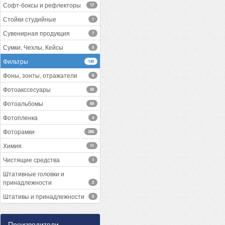
Софт-боксы и рефлекторы
17
Стойки студийные
1
Сувенирная продукция
7
Сумки, Чехлы, Кейсы
5
Фильтры
148
Фоны, зонты, отражатели
9
Фотоакссесуары
58
Фотоальбомы
69
Фотопленка
4
Фоторамки
288
Химия
11
Чистящие средства
1
Штативные головки и
принадлежности
2
Штативы и принадлежности
5
Производители