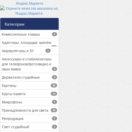
Категории
Комиссионные товары
7
Адаптеры, площадки, крепёж
13
Аккумуляторы и ЗУ
1
Аксессуары и стабилизаторы
для телефонов/фото/видео и
экшн камер
4
Держатели студийные
4
Картины
36
Карты памяти
13
Микрофоны
1
Принадлежности для света
34
Репродукции
7
Свет студийный
1