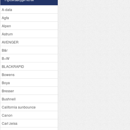
A-data
Agfa
Alpen
Astrum
AVENGER
B&r
B+W
BLACKRAPID
Bowens
Boya
Bresser
Bushnell
California sunbounce
Canon
Carl zeiss