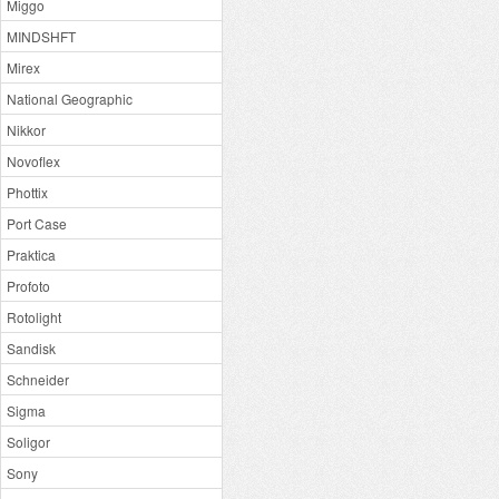
Miggo
MINDSHFT
Mirex
National Geographic
Nikkor
Novoflex
Phottix
Port Case
Praktica
Profoto
Rotolight
Sandisk
Schneider
Sigma
Soligor
Sony