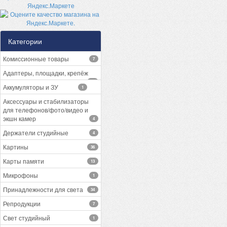
Категории
Комиссионные товары
7
Адаптеры, площадки, крепёж
13
Аккумуляторы и ЗУ
1
Аксессуары и стабилизаторы
для телефонов/фото/видео и
экшн камер
4
Держатели студийные
4
Картины
36
Карты памяти
13
Микрофоны
1
Принадлежности для света
34
Репродукции
7
Свет студийный
1