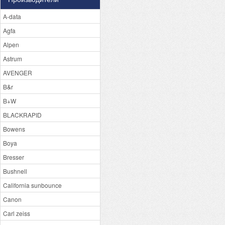
A-data
Agfa
Alpen
Astrum
AVENGER
B&r
B+W
BLACKRAPID
Bowens
Boya
Bresser
Bushnell
California sunbounce
Canon
Carl zeiss