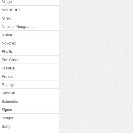
Miggo
MINDSHFT
Mirex
National Geographic
Nikkor
Novoflex
Phottix
Port Case
Praktica
Profoto
Rotolight
Sandisk
Schneider
Sigma
Soligor
Sony