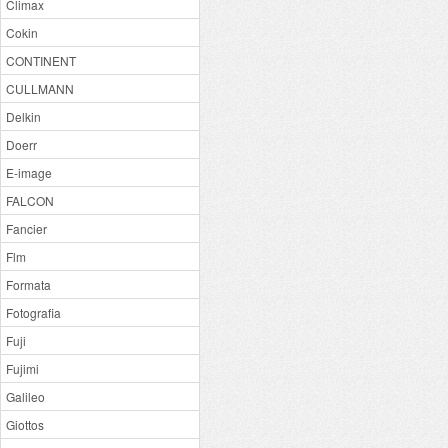
Climax
Cokin
CONTINENT
CULLMANN
Delkin
Doerr
E-image
FALCON
Fancier
Flm
Formata
Fotografia
Fuji
Fujimi
Galileo
Giottos