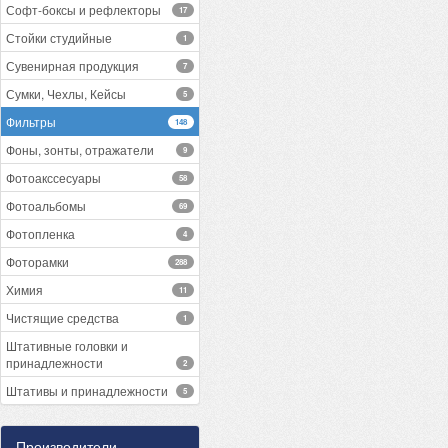
Софт-боксы и рефлекторы
17
Стойки студийные
1
Сувенирная продукция
7
Сумки, Чехлы, Кейсы
5
Фильтры
148
Фоны, зонты, отражатели
9
Фотоакссесуары
58
Фотоальбомы
69
Фотопленка
4
Фоторамки
288
Химия
11
Чистящие средства
1
Штативные головки и
принадлежности
2
Штативы и принадлежности
5
Производители