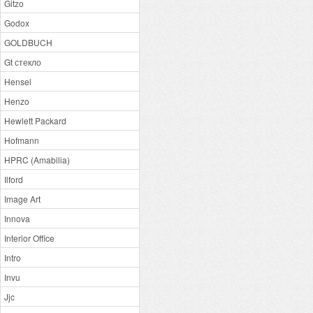
Gitzo
Godox
GOLDBUCH
Gt стекло
Hensel
Henzo
Hewlett Packard
Hofmann
HPRC (Amabilia)
Ilford
Image Art
Innova
Interior Office
Intro
Invu
Jjc