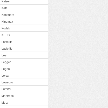
Kaiser
Kata
Kentmere
Kingmax
Kodak
KUPO
Lastolite
Lastolite
Lee
Legged
Legna
Leica
Lowepro
Lumifor
Manfrotto
Metz