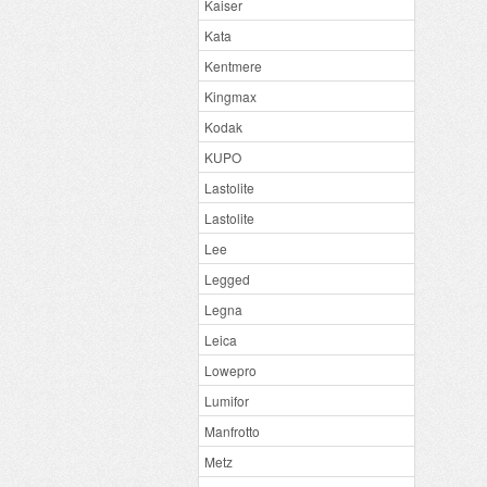
Kaiser
Kata
Kentmere
Kingmax
Kodak
KUPO
Lastolite
Lastolite
Lee
Legged
Legna
Leica
Lowepro
Lumifor
Manfrotto
Metz