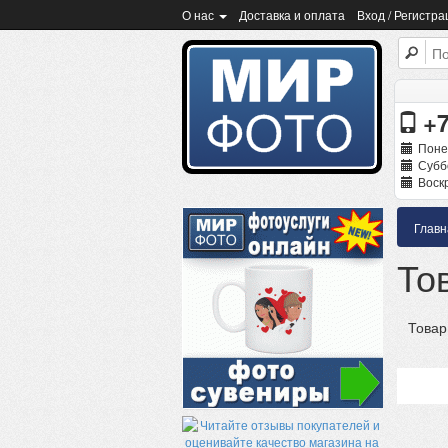
О нас
Доставка и оплата
Вход / Регистра
+7
Поне
Суббо
Воскр
Главн
То
Товар