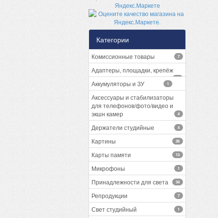
Категории
Комиссионные товары
7
Адаптеры, площадки, крепёж
13
Аккумуляторы и ЗУ
1
Аксессуары и стабилизаторы
для телефонов/фото/видео и
экшн камер
4
Держатели студийные
4
Картины
36
Карты памяти
13
Микрофоны
1
Принадлежности для света
34
Репродукции
7
Свет студийный
1