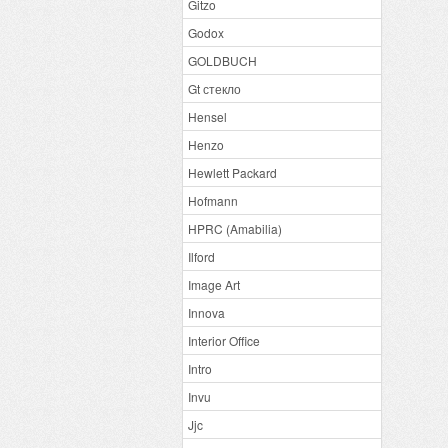
Gitzo
Godox
GOLDBUCH
Gt стекло
Hensel
Henzo
Hewlett Packard
Hofmann
HPRC (Amabilia)
Ilford
Image Art
Innova
Interior Office
Intro
Invu
Jjc