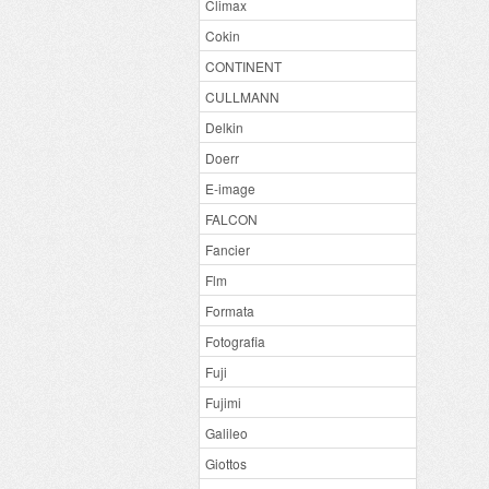
Climax
Cokin
CONTINENT
CULLMANN
Delkin
Doerr
E-image
FALCON
Fancier
Flm
Formata
Fotografia
Fuji
Fujimi
Galileo
Giottos