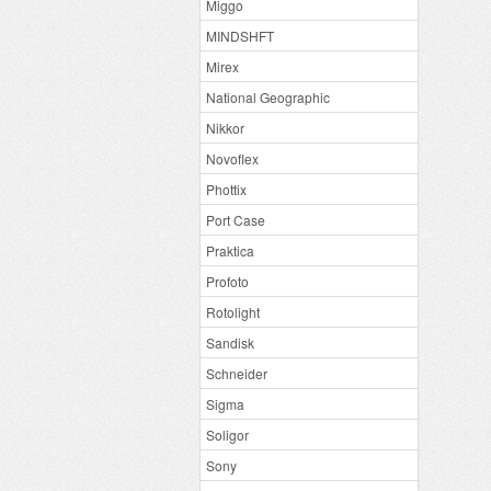
Miggo
MINDSHFT
Mirex
National Geographic
Nikkor
Novoflex
Phottix
Port Case
Praktica
Profoto
Rotolight
Sandisk
Schneider
Sigma
Soligor
Sony