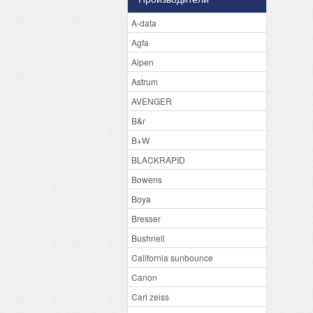
A-data
Agfa
Alpen
Astrum
AVENGER
B&r
B+W
BLACKRAPID
Bowens
Boya
Bresser
Bushnell
California sunbounce
Canon
Carl zeiss