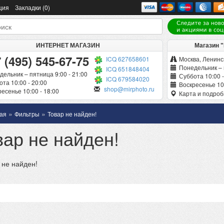
ция
Закладки (0)
ИНТЕРНЕТ МАГАЗИН
Магазин 
 (495) 545-67-75
ICQ 627658601
Москва, Ленинск
Понедельник – 
ICQ 651848404
дельник – пятница 9:00 - 21:00
Суббота 10:00 -
ICQ 679584020
та 10:00 - 20:00
Воскресенье 10:
shop@mirphoto.ru
есенье 10:00 - 18:00
Карта и подро
»
»
ая
Фильтры
Товар не найден!
вар не найден!
 не найден!