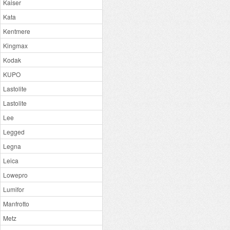
Kaiser
Kata
Kentmere
Kingmax
Kodak
KUPO
Lastolite
Lastolite
Lee
Legged
Legna
Leica
Lowepro
Lumifor
Manfrotto
Metz