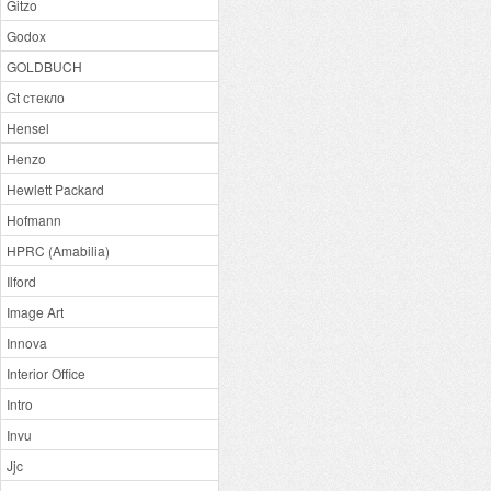
Gitzo
Godox
GOLDBUCH
Gt стекло
Hensel
Henzo
Hewlett Packard
Hofmann
HPRC (Amabilia)
Ilford
Image Art
Innova
Interior Office
Intro
Invu
Jjc