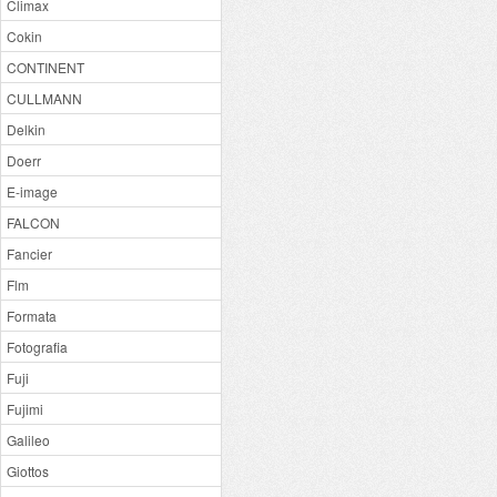
Climax
Cokin
CONTINENT
CULLMANN
Delkin
Doerr
E-image
FALCON
Fancier
Flm
Formata
Fotografia
Fuji
Fujimi
Galileo
Giottos