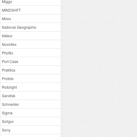
Miggo
MINDSHFT
Mirex
National Geographic
Nikkor
Novoflex
Phottix
Port Case
Praktica
Profoto
Rotolight
Sandisk
Schneider
Sigma
Soligor
Sony