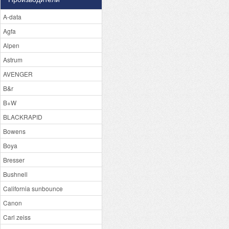
A-data
Agfa
Alpen
Astrum
AVENGER
B&r
B+W
BLACKRAPID
Bowens
Boya
Bresser
Bushnell
California sunbounce
Canon
Carl zeiss