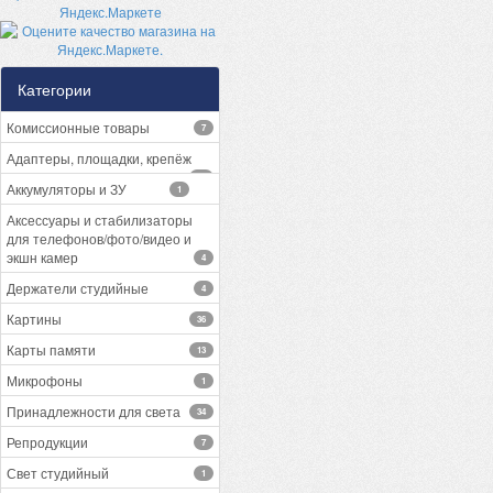
Категории
Комиссионные товары
7
Адаптеры, площадки, крепёж
13
Аккумуляторы и ЗУ
1
Аксессуары и стабилизаторы
для телефонов/фото/видео и
экшн камер
4
Держатели студийные
4
Картины
36
Карты памяти
13
Микрофоны
1
Принадлежности для света
34
Репродукции
7
Свет студийный
1