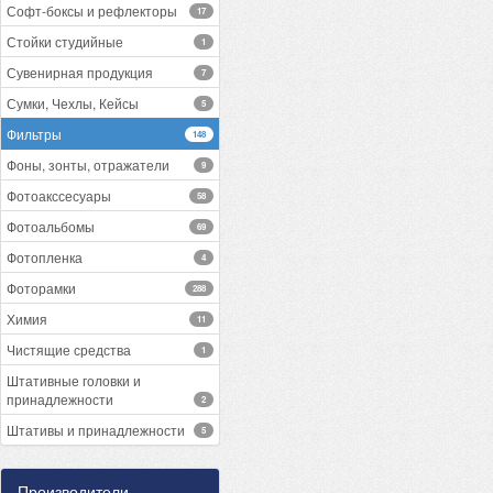
Софт-боксы и рефлекторы
17
Стойки студийные
1
Сувенирная продукция
7
Сумки, Чехлы, Кейсы
5
Фильтры
148
Фоны, зонты, отражатели
9
Фотоакссесуары
58
Фотоальбомы
69
Фотопленка
4
Фоторамки
288
Химия
11
Чистящие средства
1
Штативные головки и
принадлежности
2
Штативы и принадлежности
5
Производители