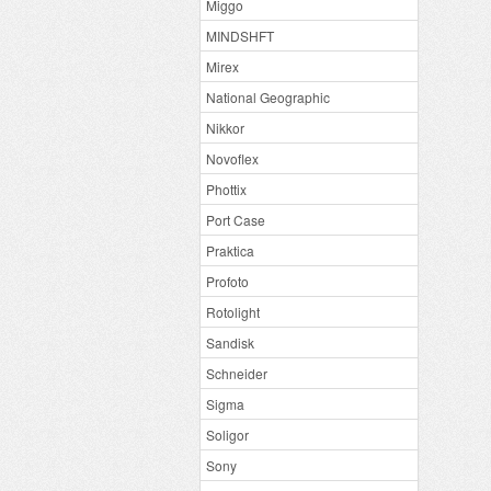
Miggo
MINDSHFT
Mirex
National Geographic
Nikkor
Novoflex
Phottix
Port Case
Praktica
Profoto
Rotolight
Sandisk
Schneider
Sigma
Soligor
Sony