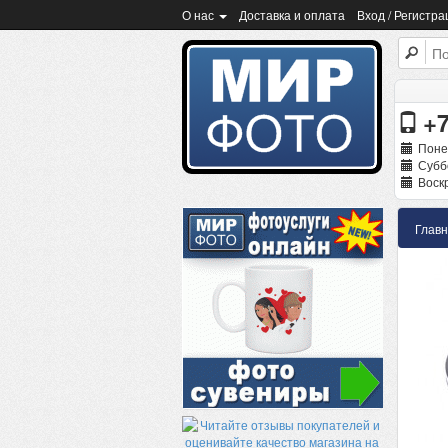
О нас
Доставка и оплата
Вход / Регистра
+7
Поне
Суббо
Воскр
Глав