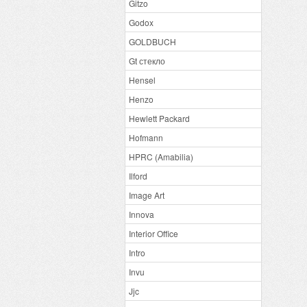
Gitzo
Godox
GOLDBUCH
Gt стекло
Hensel
Henzo
Hewlett Packard
Hofmann
HPRC (Amabilia)
Ilford
Image Art
Innova
Interior Office
Intro
Invu
Jjc