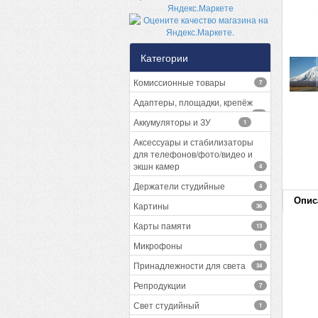
Категории
Комиссионные товары
7
Адаптеры, площадки, крепёж
13
Аккумуляторы и ЗУ
1
Аксессуары и стабилизаторы
для телефонов/фото/видео и
экшн камер
4
Держатели студийные
4
Опис
Картины
36
Карты памяти
13
Микрофоны
1
Принадлежности для света
34
Репродукции
7
Свет студийный
1