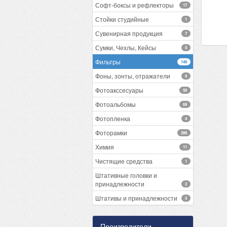
Софт-боксы и рефлекторы
17
Стойки студийные
1
Сувенирная продукция
7
Сумки, Чехлы, Кейсы
5
Фильтры
148
Фоны, зонты, отражатели
9
Фотоакссесуары
58
Фотоальбомы
69
Фотопленка
4
Фоторамки
288
Химия
11
Чистящие средства
1
Штативные головки и
принадлежности
2
Штативы и принадлежности
5
Производители