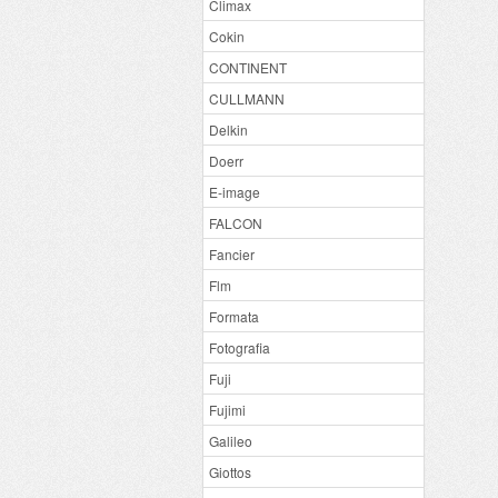
Climax
Cokin
CONTINENT
CULLMANN
Delkin
Doerr
E-image
FALCON
Fancier
Flm
Formata
Fotografia
Fuji
Fujimi
Galileo
Giottos