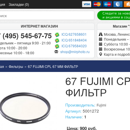
ция
Закладки (0)
ИНТЕРНЕТ МАГАЗИН
Магазин 
 (495) 545-67-75
ICQ 627658601
Москва, Ленинск
Понедельник – 
ICQ 651848404
дельник – пятница 9:00 - 21:00
Суббота 10:00 -
ICQ 679584020
та 10:00 - 20:00
Воскресенье 10:
shop@mirphoto.ru
есенье 10:00 - 18:00
Карта и подро
»
»
ная
Фильтры
67 FUJIMI CPL 67 MM ФИЛЬТР
67 FUJIMI C
ФИЛЬТР
Производитель:
Fujimi
Артикул:
5001272
Наличие:
1
Цена: 900 руб.