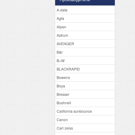
A-data
Agfa
Alpen
Astrum
AVENGER
B&r
B+W
BLACKRAPID
Bowens
Boya
Bresser
Bushnell
California sunbounce
Canon
Carl zeiss