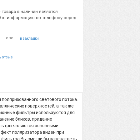
 товара в наличии является
яйте информацию по телефону перед
- или -
в закладки
ь отзыв
 поляризованного светового потока.
аллических поверхностей, а так же
ционные фильтры используются для
нение бликов, придание
ильтры являются основными
фект поляризатора виден при
о фильтра Вы смогли бы запечатлеть