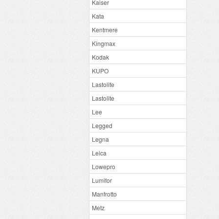
Kaiser
Kata
Kentmere
Kingmax
Kodak
KUPO
Lastolite
Lastolite
Lee
Legged
Legna
Leica
Lowepro
Lumifor
Manfrotto
Metz