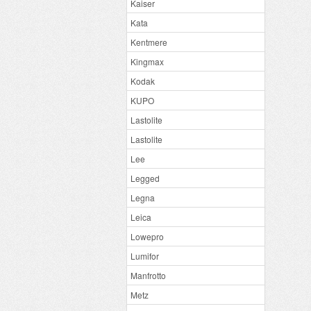
Kaiser
Kata
Kentmere
Kingmax
Kodak
KUPO
Lastolite
Lastolite
Lee
Legged
Legna
Leica
Lowepro
Lumifor
Manfrotto
Metz