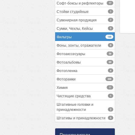
Софт-боксы и рефлекторы
17
Стойки студийные
1
Сувенирная продукция
7
Сумки, Чехлы, Кейсы
5
Фильтры
148
Фоны, зонты, отражатели
9
Фотоакссесуары
58
Фотоальбомы
69
Фотопленка
4
Фоторамки
288
Химия
11
Чистящие средства
1
Штативные головки и
принадлежности
2
Штативы и принадлежности
5
Производители