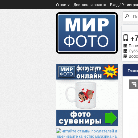
О нас
Доставка и оплата
Вход / Регистра
+7
Поне
Суббо
Воскр
Глав