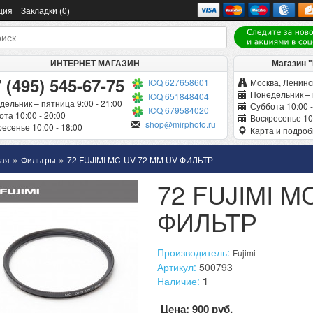
ция
Закладки (0)
ИНТЕРНЕТ МАГАЗИН
Магазин 
 (495) 545-67-75
ICQ 627658601
Москва, Ленинск
Понедельник – 
ICQ 651848404
дельник – пятница 9:00 - 21:00
Суббота 10:00 -
ICQ 679584020
та 10:00 - 20:00
Воскресенье 10:
shop@mirphoto.ru
есенье 10:00 - 18:00
Карта и подро
»
»
ная
Фильтры
72 FUJIMI MC-UV 72 MM UV ФИЛЬТР
72 FUJIMI M
ФИЛЬТР
Производитель:
Fujimi
Артикул:
500793
Наличие:
1
Цена: 900 руб.