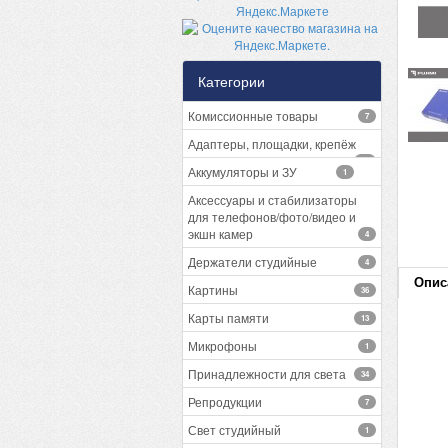
Категории
Комиссионные товары
7
Адаптеры, площадки, крепёж
13
Аккумуляторы и ЗУ
1
Аксессуары и стабилизаторы
для телефонов/фото/видео и
экшн камер
4
Держатели студийные
4
Опис
Картины
36
Карты памяти
13
Микрофоны
1
Принадлежности для света
34
Репродукции
7
Свет студийный
1