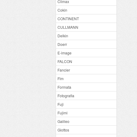
Climax
Cokin
CONTINENT
CULLMANN
Delkin
Doerr
E-image
FALCON
Fancier
Flm
Formata
Fotografia
Fuji
Fujimi
Galileo
Giottos