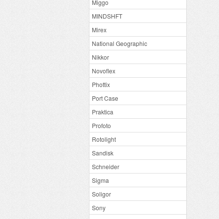
Miggo
MINDSHFT
Mirex
National Geographic
Nikkor
Novoflex
Phottix
Port Case
Praktica
Profoto
Rotolight
Sandisk
Schneider
Sigma
Soligor
Sony