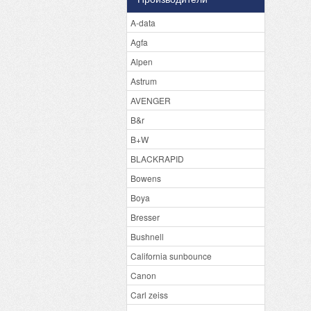
A-data
Agfa
Alpen
Astrum
AVENGER
B&r
B+W
BLACKRAPID
Bowens
Boya
Bresser
Bushnell
California sunbounce
Canon
Carl zeiss