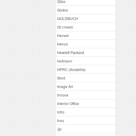
Gitzo
Godox
GOLDBUCH
Gt стекло
Hensel
Henzo
Hewlett Packard
Hofmann
HPRC (Amabilia)
Ilford
Image Art
Innova
Interior Office
Intro
Invu
Jjc