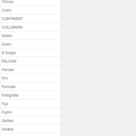
Climax
Cokin
CONTINENT
CULLMANN
Delkin
Doerr
E-image
FALCON
Fancier
Flm
Formata
Fotografia
Fuji
Fujimi
Galileo
Giottos