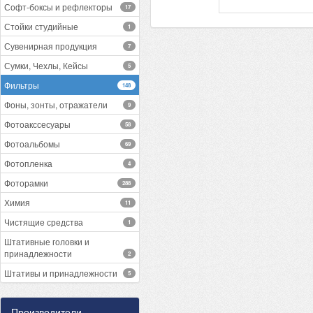
Софт-боксы и рефлекторы
17
Стойки студийные
1
Сувенирная продукция
7
Сумки, Чехлы, Кейсы
5
Фильтры
148
Фоны, зонты, отражатели
9
Фотоакссесуары
58
Фотоальбомы
69
Фотопленка
4
Фоторамки
288
Химия
11
Чистящие средства
1
Штативные головки и
принадлежности
2
Штативы и принадлежности
5
Производители