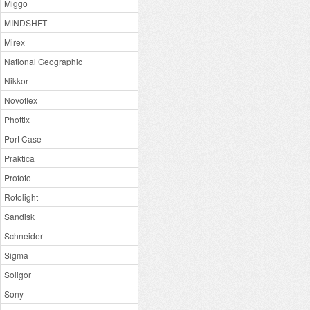
Miggo
MINDSHFT
Mirex
National Geographic
Nikkor
Novoflex
Phottix
Port Case
Praktica
Profoto
Rotolight
Sandisk
Schneider
Sigma
Soligor
Sony