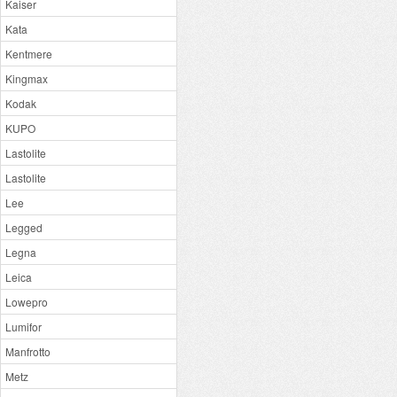
Kaiser
Kata
Kentmere
Kingmax
Kodak
KUPO
Lastolite
Lastolite
Lee
Legged
Legna
Leica
Lowepro
Lumifor
Manfrotto
Metz