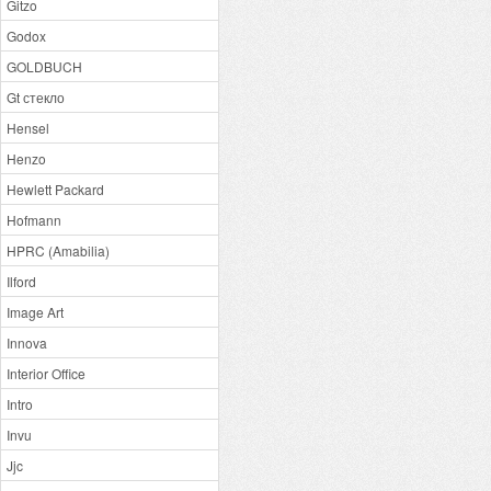
Gitzo
Godox
GOLDBUCH
Gt стекло
Hensel
Henzo
Hewlett Packard
Hofmann
HPRC (Amabilia)
Ilford
Image Art
Innova
Interior Office
Intro
Invu
Jjc