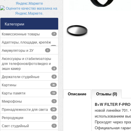
Категории
Комиссионные товары
7
Адаптеры, площадки, крепёж
13
Аккумуляторы и ЗУ
1
Аксессуары и стабилизаторы
для телефонов/фото/видео и
экшн камер
4
Держатели студийные
4
Картины
36
Карты памяти
13
Описание
Отзывы (0)
Микрофоны
1
B+W FILTER F-PR
Принадлежности для света
новой линейки 701
34
использованием
вы
Репродукции
7
Проходят через пр
Свет студийный
1
Официальная гаран