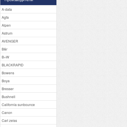
A-data
Agfa
Alpen
Astrum
AVENGER
B&r
B+W
BLACKRAPID
Bowens
Boya
Bresser
Bushnell
California sunbounce
Canon
Carl zeiss