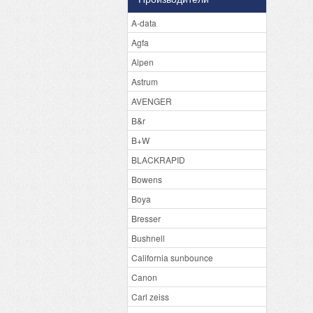
A-data
Agfa
Alpen
Astrum
AVENGER
B&r
B+W
BLACKRAPID
Bowens
Boya
Bresser
Bushnell
California sunbounce
Canon
Carl zeiss