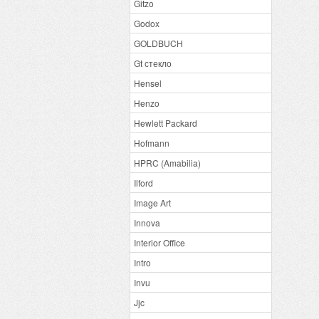
Gitzo
Godox
GOLDBUCH
Gt стекло
Hensel
Henzo
Hewlett Packard
Hofmann
HPRC (Amabilia)
Ilford
Image Art
Innova
Interior Office
Intro
Invu
Jjc