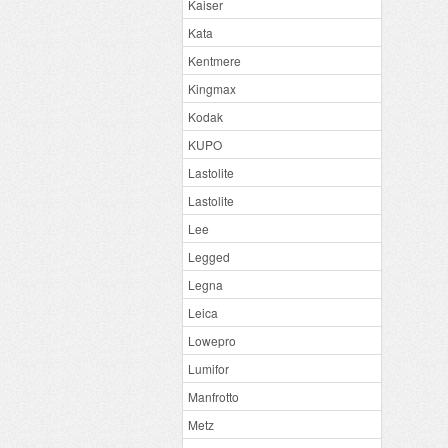
Kaiser
Kata
Kentmere
Kingmax
Kodak
KUPO
Lastolite
Lastolite
Lee
Legged
Legna
Leica
Lowepro
Lumifor
Manfrotto
Metz