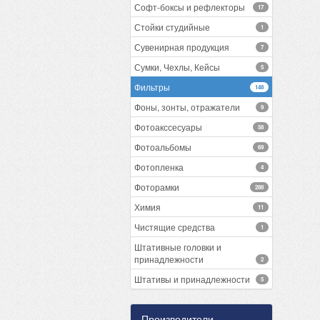
Софт-боксы и рефлекторы
17
Стойки студийные
1
Сувенирная продукция
7
Сумки, Чехлы, Кейсы
5
Фильтры
148
Фоны, зонты, отражатели
9
Фотоакссесуары
58
Фотоальбомы
69
Фотопленка
4
Фоторамки
288
Химия
11
Чистящие средства
1
Штативные головки и
принадлежности
2
Штативы и принадлежности
5
Производители