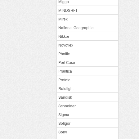
Miggo
MINDSHFT
Mirex
National Geographic
Nikkor
Novoflex
Phottix
Port Case
Praktica
Profoto
Rotolight
Sandisk
Schneider
Sigma
Soligor
Sony