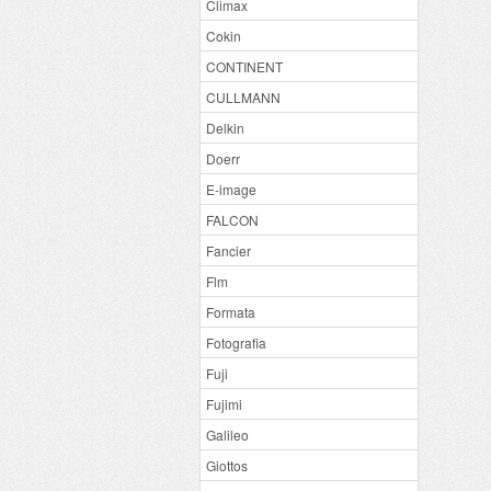
Climax
Cokin
CONTINENT
CULLMANN
Delkin
Doerr
E-image
FALCON
Fancier
Flm
Formata
Fotografia
Fuji
Fujimi
Galileo
Giottos