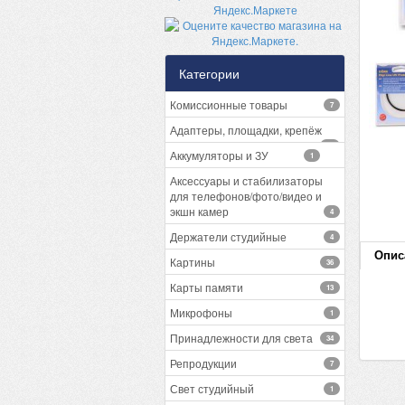
Категории
Комиссионные товары
7
Адаптеры, площадки, крепёж
13
Аккумуляторы и ЗУ
1
Аксессуары и стабилизаторы
для телефонов/фото/видео и
экшн камер
4
Держатели студийные
4
Опис
Картины
36
Карты памяти
13
Микрофоны
1
Принадлежности для света
34
Репродукции
7
Свет студийный
1