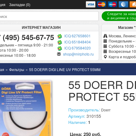
ция
Закладки (0)
ИНТЕРНЕТ МАГАЗИН
Магазин 
 (495) 545-67-75
ICQ 627658601
Москва, Ленинск
Понедельник – 
ICQ 651848404
дельник – пятница 9:00 - 21:00
Суббота 10:00 -
ICQ 679584020
та 10:00 - 20:00
Воскресенье 10:
shop@mirphoto.ru
есенье 10:00 - 18:00
Карта и подро
»
»
ная
Фильтры
55 DOERR DIGI LINE UV PROTECT 55MM
55 DOERR DI
PROTECT 5
Производитель:
Doerr
Артикул:
310155
Наличие:
1
Цена: 250 руб.