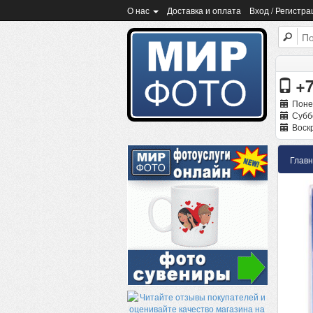
О нас
Доставка и оплата
Вход / Регистра
+7
Поне
Суббо
Воскр
Глав