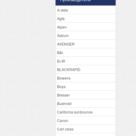
A-data
Agfa
Alpen
Astrum
AVENGER
B&r
B+W
BLACKRAPID
Bowens
Boya
Bresser
Bushnell
California sunbounce
Canon
Carl zeiss