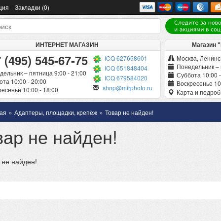
ция
Закладки (0)
ИНТЕРНЕТ МАГАЗИН
Магазин 
 (495) 545-67-75
ICQ 627658601
Москва, Ленинск
Понедельник – 
ICQ 651848404
дельник – пятница 9:00 - 21:00
Суббота 10:00 -
ICQ 679584020
та 10:00 - 20:00
Воскресенье 10:
shop@mirphoto.ru
есенье 10:00 - 18:00
Карта и подро
»
»
ая
Адаптеры, площадки, крепёж
Товар не найден!
вар не найден!
 не найден!