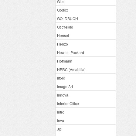
Gitzo
Godox
GOLDBUCH
Gt стекло
Hensel
Henzo
Hewlett Packard
Hofmann
HPRC (Amabilia)
Ilford
Image Art
Innova
Interior Office
Intro
Invu
Jjc