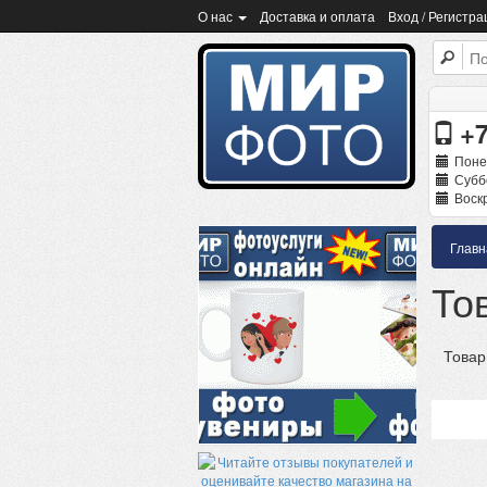
О нас
Доставка и оплата
Вход / Регистра
+7
Поне
Суббо
Воскр
Главн
То
Товар