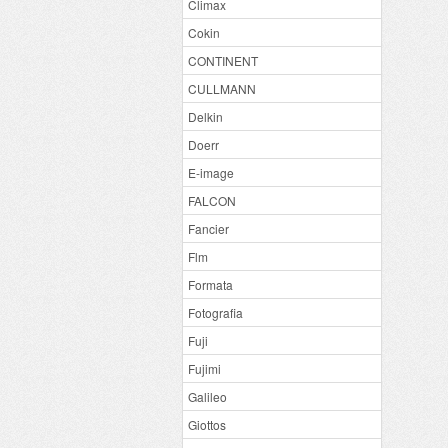
Climax
Cokin
CONTINENT
CULLMANN
Delkin
Doerr
E-image
FALCON
Fancier
Flm
Formata
Fotografia
Fuji
Fujimi
Galileo
Giottos