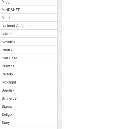
Miggo
MINDSHFT
Mirex
National Geographic
Nikkor
Novoflex
Phottix
Port Case
Praktica
Profoto
Rotolight
Sandisk
Schneider
Sigma
Soligor
Sony