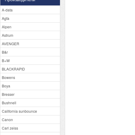
A-data
Agfa
Alpen
Astrum
AVENGER
B&r
B+W
BLACKRAPID
Bowens
Boya
Bresser
Bushnell
California sunbounce
Canon
Carl zeiss