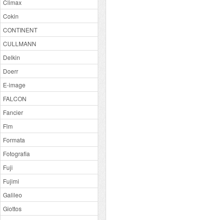
Climax
Cokin
CONTINENT
CULLMANN
Delkin
Doerr
E-image
FALCON
Fancier
Flm
Formata
Fotografia
Fuji
Fujimi
Galileo
Giottos