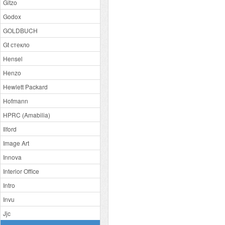
Gitzo
Godox
GOLDBUCH
Gt стекло
Hensel
Henzo
Hewlett Packard
Hofmann
HPRC (Amabilia)
Ilford
Image Art
Innova
Interior Office
Intro
Invu
Jjc