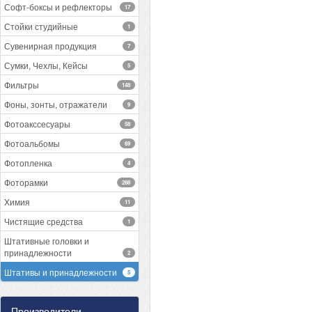
Софт-боксы и рефлекторы
17
Стойки студийные
1
Сувенирная продукция
7
Сумки, Чехлы, Кейсы
5
Фильтры
148
Фоны, зонты, отражатели
9
Фотоакссесуары
58
Фотоальбомы
69
Фотопленка
4
Фоторамки
288
Химия
11
Чистящие средства
1
Штативные головки и
принадлежности
2
Штативы и принадлежности
5
Производители