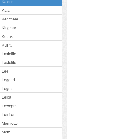
Kaiser
Kata
Kentmere
Kingmax
Kodak
KUPO
Lastolite
Lastolite
Lee
Legged
Legna
Leica
Lowepro
Lumifor
Manfrotto
Metz