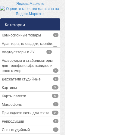
Категории
Комиссионные товары
7
Адаптеры, площадки, крепёж
13
Аккумуляторы и ЗУ
1
Аксессуары и стабилизаторы
для телефонов/фото/видео и
экшн камер
4
Держатели студийные
4
Картины
36
Карты памяти
13
Микрофоны
1
Принадлежности для света
34
Репродукции
7
Свет студийный
1