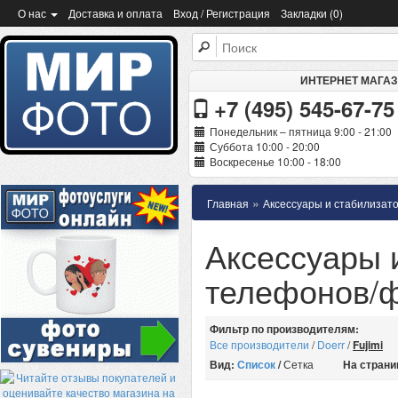
О нас
Доставка и оплата
Вход / Регистрация
Закладки (0)
ИНТЕРНЕТ МАГА
+7 (495) 545-67-75
Понедельник – пятница 9:00 - 21:00
Суббота 10:00 - 20:00
Воскресенье 10:00 - 18:00
»
Главная
Аксессуары и стабилизат
Аксессуары 
телефонов/ф
Фильтр по производителям:
Все производители
/
Doerr
/
Fujimi
Вид:
Список
/
Сетка
На страни