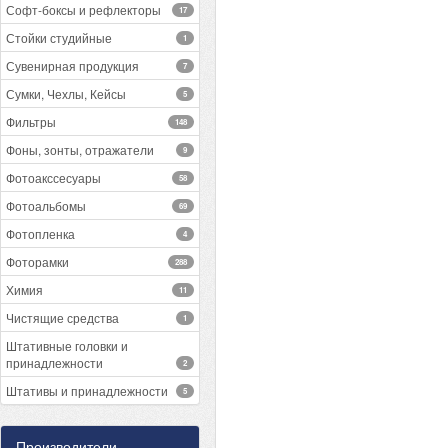
Софт-боксы и рефлекторы
17
Стойки студийные
1
Сувенирная продукция
7
Сумки, Чехлы, Кейсы
5
Фильтры
148
Фоны, зонты, отражатели
9
Фотоакссесуары
58
Фотоальбомы
69
Фотопленка
4
Фоторамки
288
Химия
11
Чистящие средства
1
Штативные головки и
принадлежности
2
Штативы и принадлежности
5
Производители