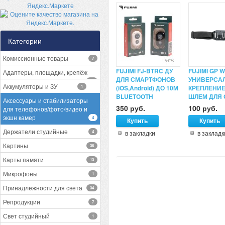
Категории
Комиссионные товары
7
FUJIMI FJ-BTRC ДУ
FUJIMI GP 
Адаптеры, площадки, крепёж
ДЛЯ СМАРТФОНОВ
УНИВЕРСА
13
Аккумуляторы и ЗУ
1
(iOS,Android) ДО 10М
КРЕПЛЕНИЕ
BLUETOOTH
ШЛЕМ ДЛЯ 
Аксессуары и стабилизаторы
350 руб.
100 руб.
для телефонов/фото/видео и
экшн камер
4
Держатели студийные
4
в закладки
в закладк
Картины
36
Карты памяти
13
Микрофоны
1
Принадлежности для света
34
Репродукции
7
Свет студийный
1