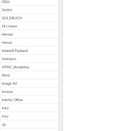
Gitzo
Godox
GOLDBUCH
Gt стекло
Hensel
Henzo
Hewlett Packard
Hofmann
HPRC (Amabilia)
Ilford
Image Art
Innova
Interior Office
Intro
Invu
Jjc