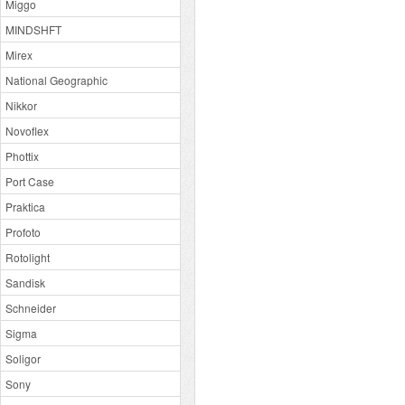
Miggo
MINDSHFT
Mirex
National Geographic
Nikkor
Novoflex
Phottix
Port Case
Praktica
Profoto
Rotolight
Sandisk
Schneider
Sigma
Soligor
Sony