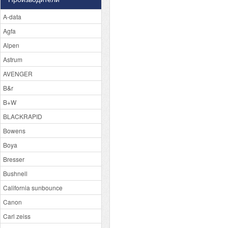
A-data
Agfa
Alpen
Astrum
AVENGER
B&r
B+W
BLACKRAPID
Bowens
Boya
Bresser
Bushnell
California sunbounce
Canon
Carl zeiss