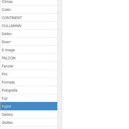
Climax
Cokin
CONTINENT
CULLMANN
Delkin
Doerr
E-image
FALCON
Fancier
Flm
Formata
Fotografia
Fuji
Fujimi
Galileo
Giottos