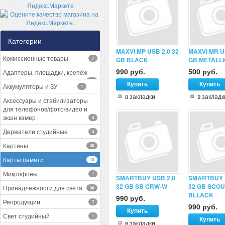
Категории
MAXVI MP USB 2.0 32
MAXVI MR US
Комиссионные товары
7
GB BLACK
GB METALLI
990 руб.
500 руб.
Адаптеры, площадки, крепёж
13
Аккумуляторы и ЗУ
1
в закладки
в закладк
Аксессуары и стабилизаторы
для телефонов/фото/видео и
экшн камер
4
Держатели студийные
4
Картины
36
Карты памяти
13
Микрофоны
1
SMARTBUY USB 2.0
SMARTBUY 
32 GB SB CRW-W
32 GB SCOU
Принадлежности для света
34
BLLACK
990 руб.
Репродукции
7
990 руб.
Свет студийный
1
в закладки