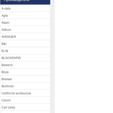
A-data
Agfa
Alpen
Astrum
AVENGER
B&r
B+W
BLACKRAPID
Bowens
Boya
Bresser
Bushnell
California sunbounce
Canon
Carl zeiss