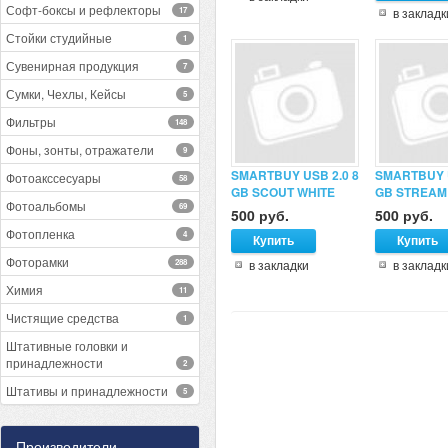
Софт-боксы и рефлекторы
17
в закладк
Стойки студийные
1
Сувенирная продукция
7
Сумки, Чехлы, Кейсы
5
Фильтры
148
Фоны, зонты, отражатели
9
SMARTBUY USB 2.0 8
SMARTBUY U
Фотоакссесуары
58
GB SCOUT WHITE
GB STREAM
Фотоальбомы
69
500 руб.
500 руб.
Фотопленка
4
Фоторамки
288
в закладки
в закладк
Химия
11
Чистящие средства
1
Штативные головки и
принадлежности
2
Штативы и принадлежности
5
Производители