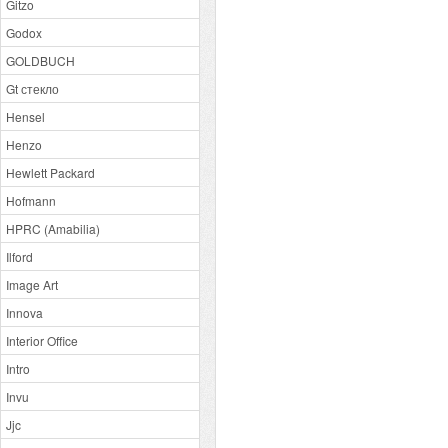
Gitzo
Godox
GOLDBUCH
Gt стекло
Hensel
Henzo
Hewlett Packard
Hofmann
HPRC (Amabilia)
Ilford
Image Art
Innova
Interior Office
Intro
Invu
Jjc