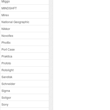
Miggo
MINDSHFT
Mirex
National Geographic
Nikkor
Novoflex
Phottix
Port Case
Praktica
Profoto
Rotolight
Sandisk
Schneider
Sigma
Soligor
Sony