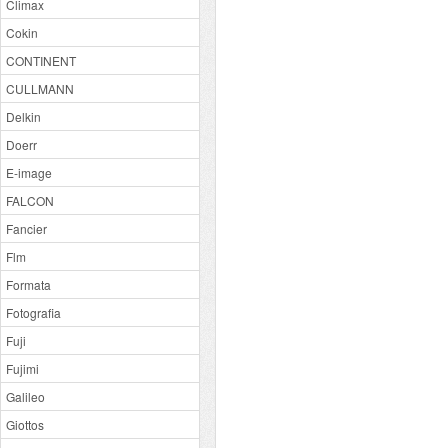
Climax
Cokin
CONTINENT
CULLMANN
Delkin
Doerr
E-image
FALCON
Fancier
Flm
Formata
Fotografia
Fuji
Fujimi
Galileo
Giottos