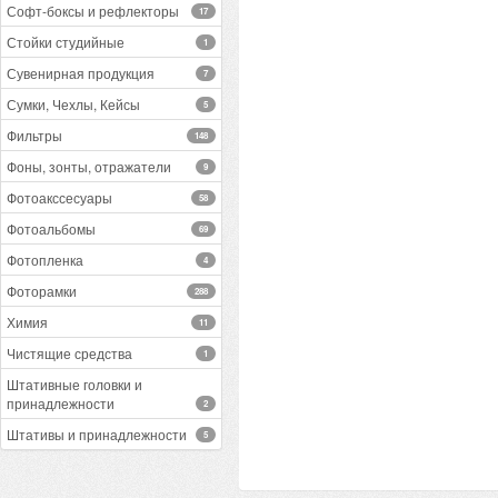
Софт-боксы и рефлекторы
17
Стойки студийные
1
Сувенирная продукция
7
Сумки, Чехлы, Кейсы
5
Фильтры
148
Фоны, зонты, отражатели
9
Фотоакссесуары
58
Фотоальбомы
69
Фотопленка
4
Фоторамки
288
Химия
11
Чистящие средства
1
Штативные головки и
принадлежности
2
Штативы и принадлежности
5