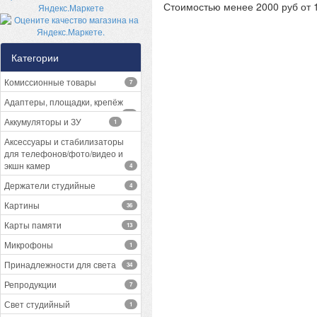
Стоимостью менее 2000 руб от 1
Категории
Комиссионные товары
7
Адаптеры, площадки, крепёж
13
Аккумуляторы и ЗУ
1
Аксессуары и стабилизаторы
для телефонов/фото/видео и
экшн камер
4
Держатели студийные
4
Картины
36
Карты памяти
13
Микрофоны
1
Принадлежности для света
34
Репродукции
7
Свет студийный
1